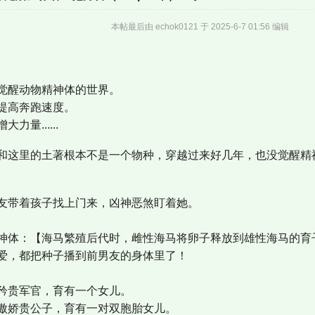
本帖最后由 echok0121 于 2025-6-7 01:56 编辑
醒动物精神体的世界。
高奔跑速度。
......
这里的土著根本不是一个物种，穿越过来好几年，也没觉醒精
带着孩子找上门来，凶神恶煞盯着她。
体：【海马繁殖后代时，雌性海马将卵子释放到雄性海马的育
，都把种子播到前男友的身体里了！
贵军官，育有一个女儿。
娇贵公子，育有一对双胞胎女儿。