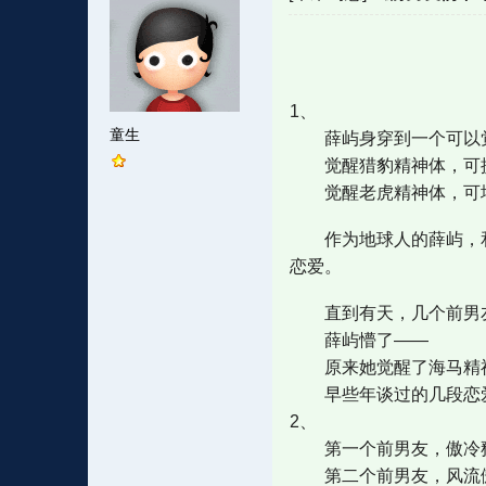
1、
童生
薛屿身穿到一个可以觉
觉醒猎豹精神体，可提
觉醒老虎精神体，可增大力量
作为地球人的薛屿，和
恋爱。
直到有天，几个前男友
薛屿懵了——
原来她觉醒了海马精神
早些年谈过的几段恋爱
2、
第一个前男友，傲冷矜
第二个前男友，风流傲