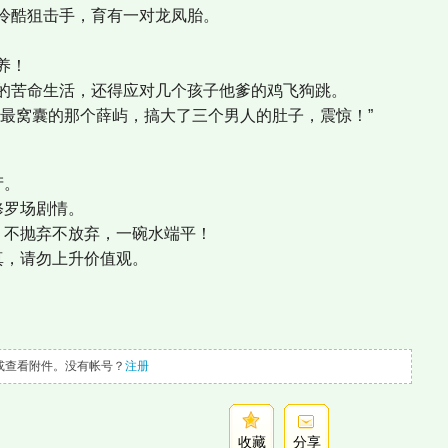
酷狙击手，育有一对龙凤胎。
养！
苦命生活，还得应对几个孩子他爹的鸡飞狗跳。
窝囊的那个薛屿，搞大了三个男人的肚子，震惊！”
产。
修罗场剧情。
，不抛弃不放弃，一碗水端平！
真，请勿上升价值观。
或查看附件。没有帐号？
注册
收藏
分享