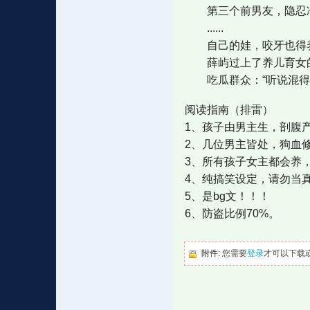
第三个前男友，隐忍冷
......
自己的娃，咬牙也得
薛屿过上了养儿育女的
吃瓜群众：“听说混得最
阅读指南（排雷）
1、孩子由男主生，剖腹
2、几位男主皆处，狗血
3、所有孩子女主都会养
4、纯搞笑设定，请勿当
5、是bg文！！！
6、防盗比例70%。
附件:
您需要
登录
才可以下载