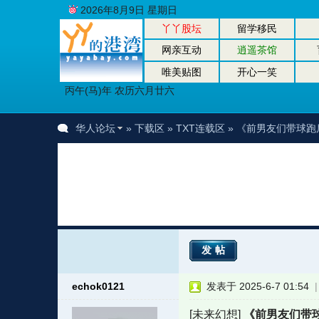
2026年8月9日 星期日
丫丫股坛
留学移民
网亲互动
逍遥茶馆
唯美贴图
开心一笑
丙午(马)年 农历六月廿六
华人论坛
»
下载区
»
TXT连载区
» 《前男友们带球跑
发帖
echok0121
发表于 2025-6-7 01:54
[未来幻想]
《前男友们带球