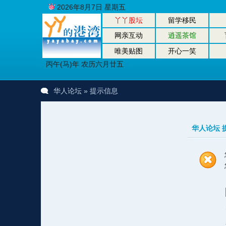
2026年8月7日 星期五
丫丫股坛
留学移民
网亲互动
逍遥茶馆
唯美贴图
开心一笑
丙午(马)年 农历六月廿五
华人论坛
» 提示信息
华人论坛 