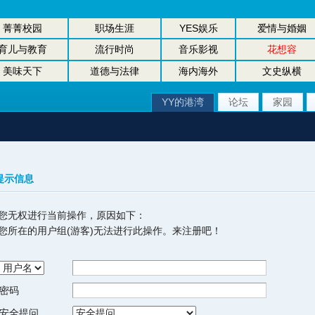
菁菁校园
职场生涯
YES娱乐
爱情与婚姻
育儿与教育
流行时尚
音乐影视
花想容
美味天下
道德与法律
海内海外
文史纵横
YY的港湾
论坛
家园
提示信息
您无权进行当前操作，原因如下：
您所在的用户组(游客)无法进行此操作。来注册吧！
密码
安全提问