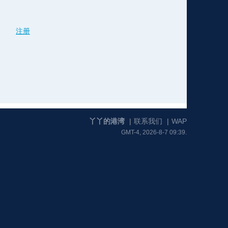
注册
格
e
y
w
k
e
p
格
版
公
n
n
l
室
丫丫的港湾
|
联系我们
|
WAP
GMT-4, 2026-8-7 09:39.
e
版