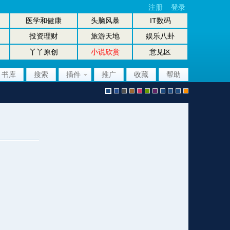
注册
登录
医学和健康
头脑风暴
IT数码
投资理财
旅游天地
娱乐八卦
丫丫原创
小说欣赏
意见区
书库
搜索
插件
推广
收藏
帮助
默
b
g
b
p
g
p
股
放
股
手
认
l
r
r
i
r
u
坛
大
坛
机
风
u
a
o
n
e
r
风
镜
办
版