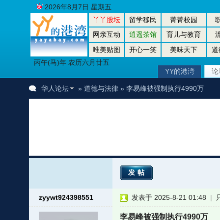
2026年8月7日 星期五
丫丫股坛
留学移民
菁菁校园
网亲互动
逍遥茶馆
育儿与教育
唯美贴图
开心一笑
美味天下
道
丙午(马)年 农历六月廿五
YY的港湾
论
华人论坛
»
道德与法律
» 李易峰被强制执行4990万
发帖
zyywt924398551
发表于 2025-8-21 01:48
|
李易峰被强制执行4990万