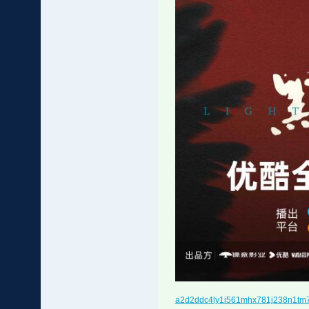
a2d2ddc4ly1i561mhx781j238n1tm7