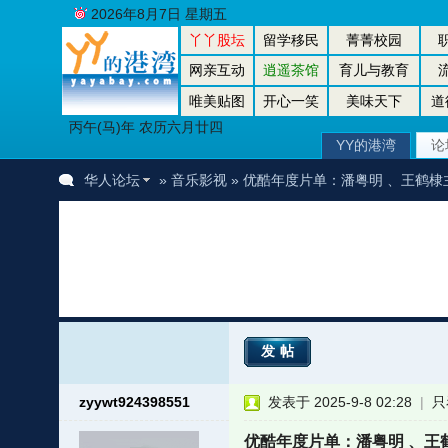
2026年8月7日 星期五
丫丫股坛
留学移民
菁菁校园
网亲互动
逍遥茶馆
育儿与教育
唯美贴图
开心一笑
美味天下
道
丙午(马)年 农历六月廿四
YY的港湾
论
华人论坛
»
音乐影视
» ​优酷年度片单：潘粤明 、王鹤
发帖
zyywt924398551
发表于 2025-9-8 02:28
|
只
​优酷年度片单：潘粤明 、