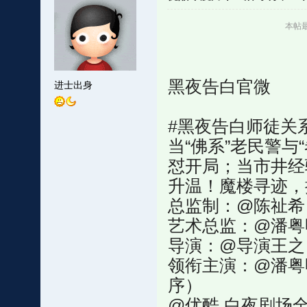
本帖最后
黑夜告白官微
进士出身
#黑夜告白师徒关
当“佛系”老民警与
怼开局；当市井经
升温！魔楼寻迹，
总监制：@陈祉希
艺术总监：@潘粤
导演：@导演王之
领衔主演：@潘粤明
序）
@优酷 白夜剧场