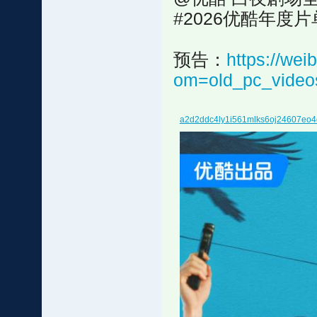
#2026优酷年度片
预告：
https://wei
om=old_pc_vide
a2d2ddc4ly1i561mlks6oj24607eo4