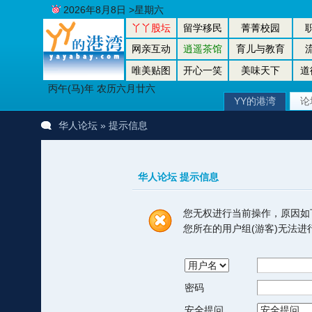
2026年8月8日 >星期六
丫丫股坛
留学移民
菁菁校园
网亲互动
逍遥茶馆
育儿与教育
唯美贴图
开心一笑
美味天下
道
丙午(马)年 农历六月廿六
YY的港湾
论
华人论坛
» 提示信息
华人论坛 提示信息
您无权进行当前操作，原因如
您所在的用户组(游客)无法
密码
安全提问