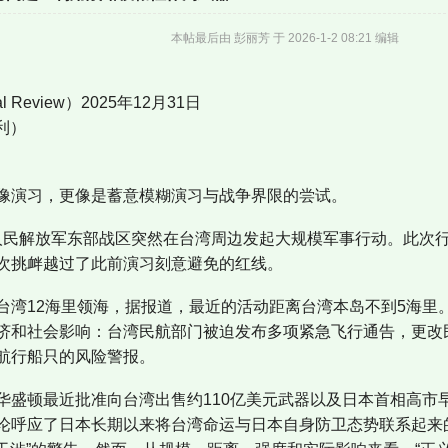
本帖最后由 彭丽芳 于 2026-1-2 08:21 编辑
 Review）2025年12月31日
建利）
像演习，更像是蓄意模糊演习与战争界限的尝试。
国人民解放军东部战区突然在台湾周边发起大规模军事行动。此次行动代
次挑衅越过了此前演习刻意避免的红线。
台湾12海里领海，据报道，最近的活动距离台湾本岛不到5海里
济和社会影响：台湾民航部门被迫发布多项紧急飞行通告，更改
航行船只的风险警报。
盛顿最近批准向台湾出售约110亿美元武器以及日本首相高市早
论呼应了日本长期以来将台湾命运与日本自身防卫态势联系起来