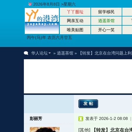
2026年8月8日 >星期六
丫丫股坛
留学移民
网亲互动
逍遥茶馆
唯美贴图
开心一笑
丙午(马)年 农历六月廿五
华人论坛
»
逍遥茶馆
» 【转发】北京在台湾问题上
发帖
彭丽芳
发表于 2026-1-2 08:08
[其他]
【转发】北京在台