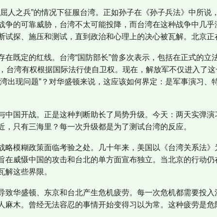
而屈人之兵”的情况下征服台湾。正如孙子在《孙子兵法》中所说
战争的可靠威胁，台湾不太可能投降，而台湾在这种战争中几乎
断试探、施压和测试，直到政治和心理上的决心被瓦解。北京正
存在既定的红线。台湾“国防部长”曾多次表示，包括在正式的立
海，台湾有权根据国际法行使自卫权。现在，解放军不仅进入了
台湾出现问题”？对华盛顿来说，这应该如何界定：是军事演习、
与中国开战。正是这种判断助长了局势升级。今天：两天实弹演
近，只有三海里？每一次升级都是为了测试台湾的反应。
战略模糊政策面临考验之处。几十年来，美国以《台湾关系法》
旨在威慑中国的攻击和台北的单方面宣布独立。当北京的行动仍
瓦解这些界限。
导致华盛顿、东京和台北产生危机疲劳。每一次危机都需要投入
人麻木。曾经无法容忍的事情开始变得习以为常。这种疲劳是危