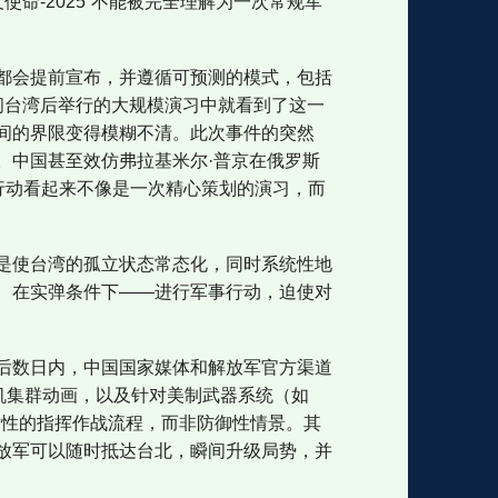
使命-2025”不能被完全理解为一次常规军
都会提前宣布，并遵循可预测的模式，包括
问台湾后举行的大规模演习中就看到了这一
间的界限变得模糊不清。此次事件的突然
。中国甚至效仿弗拉基米尔·普京在俄罗斯
行动看起来不像是一次精心策划的演习，而
是使台湾的孤立状态常态化，同时系统性地
、在实弹条件下——进行军事行动，迫使对
后数日内，中国国家媒体和解放军官方渠道
机集群动画，以及针对美制武器系统（如
进攻性的指挥作战流程，而非防御性情景。其
解放军可以随时抵达台北，瞬间升级局势，并