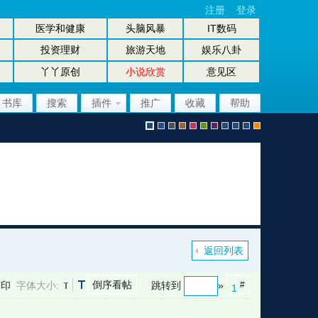
注册
登录
医学和健康
头脑风暴
IT数码
投资理财
旅游天地
娱乐八卦
丫丫原创
小说欣赏
意见区
书库
搜索
插件
推广
收藏
帮助
默
b
g
b
p
g
p
股
放
股
手
认
l
r
r
i
r
u
坛
大
坛
机
返回列表
倒序看帖
打印
字体大小:
跳转到
»
#
1
风
u
a
o
n
e
r
风
镜
办
版