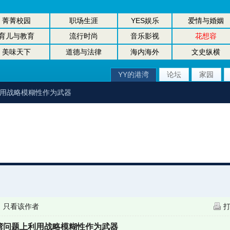
菁菁校园
职场生涯
YES娱乐
爱情与婚姻
育儿与教育
流行时尚
音乐影视
花想容
美味天下
道德与法律
海内海外
文史纵横
YY的港湾
论坛
家园
利用战略模糊性作为武器
|
只看该作者
湾问题上利用战略模糊性作为武器