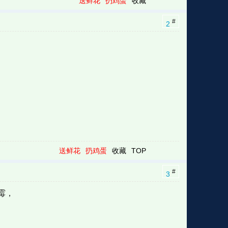
送鲜花
扔鸡蛋
收藏
#
2
送鲜花
扔鸡蛋
收藏
TOP
#
3
霉，