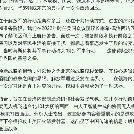
部干涉”的警告。然而，从规模、距离、强度和实际影响来看，“正义
对台北、华盛顿或东京的典型的一次性政治回应。
在于解放军的行动距离有多近，还在于其行动方式。过去的演习
和准备阶段。我们在2022年时任美国众议院议长南希·佩洛西访
布了禁飞区和海上航行警告。而这一次，准备阶段和执行阶段之
演习以及对平民生活的直接干扰，都标志着事态发生了质的转变
—当时莫斯科将其军事行动称为“特别军事行动”——这使得此次
争界限的蓄意之举。
项新战略的启动，可以称之为北京的战略模糊策略。其核心逻辑
眉睫的战争之间的界限。解放军通过反复在临界点——在领海内
一次演习还是真正冲突的开端。模糊本身就成为了一种武器。
结合，旨在在台湾内部制造恐惧和社会紧张气氛。在此次行动前
架无人机飞越台北101大楼的画面、由人工智能生成的协同无人
炮）的模拟打击画面。分析人士指出，这些影像内容着重展示的是
官下令模拟攻击美国火箭发射器，这凸显了中国传递的​​信息：
全面战争。