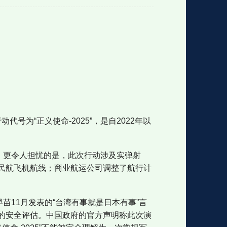
格
e
y
w
k
e
p
格
版
公
n
n
l
室
号为“正义使命-2025”，是自2022年以
e
版
。更令人担忧的是，此次行动涉及实弹射
民航飞机航线；商业航运公司调整了航行计
苗11月发表的“台湾有事就是日本有事”言
的安全评估。中国政府的官方声明称此次演