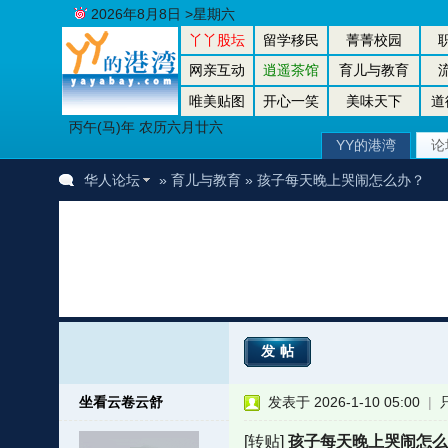
2026年8月8日 >星期六
丫丫股坛
留学移民
菁菁校园
网亲互动
逍遥茶馆
育儿与教育
唯美贴图
开心一笑
美味天下
道
丙午(马)年 农历六月廿六
YY的港湾
论
华人论坛
»
育儿与教育
» 孩子每天晚上哭闹怎么办？
发帖
坐看云卷云舒
发表于 2026-1-10 05:00
|
[转贴]
孩子每天晚上哭闹怎么