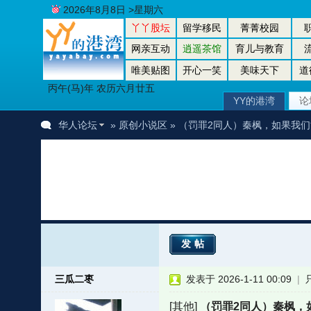
2026年8月8日 >星期六
丫丫股坛
留学移民
菁菁校园
网亲互动
逍遥茶馆
育儿与教育
唯美贴图
开心一笑
美味天下
道
丙午(马)年 农历六月廿五
YY的港湾
论
华人论坛
»
原创小说区
» （罚罪2同人）秦枫，如果我
发帖
三瓜二枣
发表于 2026-1-11 00:09
|
[其他]
（罚罪2同人）秦枫，