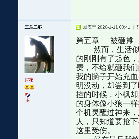
三瓜二枣
发表于 2026-1-11 00:41
|
第五章 被砸摊
然而，生活似乎
的刚刚有了起色，
费，不给就砸我们
我的脑子开始充血
探花
明没动，却尝到了
控的时候，小枫却
的身体像小狼一样
个机灵醒过神来，
人，只知道要抢下
这里受伤。