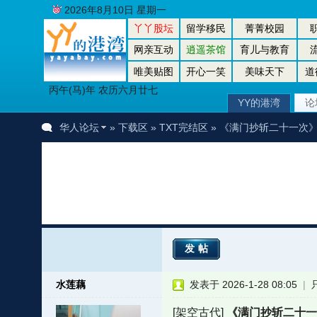
2026年8月10日 星期一
丫丫股坛
留学移民
菁菁校园
网亲互动
逍遥茶馆
育儿与教育
唯美贴图
开心一笑
美味天下
道
丙午(马)年 农历六月廿七
YY的港湾
论
华人论坛
»
下载区
»
TXT完结区
» 《满门抄斩二十一次》
发帖
水莲藕
发表于 2026-1-28 08:05
|
[架空古代]
《满门抄斩二十一