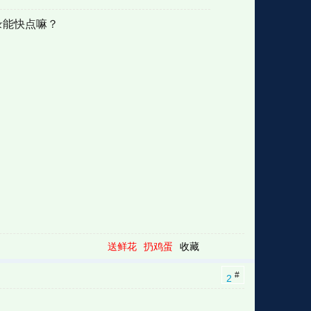
录能快点嘛？
格
e
y
w
k
e
p
格
版
公
n
n
l
室
e
版
送鲜花
扔鸡蛋
收藏
#
2