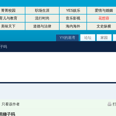
菁菁校园
职场生涯
YES娱乐
爱情与婚姻
育儿与教育
流行时尚
音乐影视
花想容
美味天下
道德与法律
海内海外
文史纵横
YY的港湾
论坛
家园
梯子吗
|
只看该作者
用梯子吗