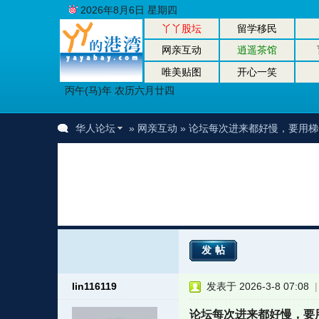
2026年8月6日 星期四
丫丫股坛
留学移民
网亲互动
逍遥茶馆
唯美贴图
开心一笑
丙午(马)年 农历六月廿四
华人论坛
»
网亲互动
» 论坛每次进来都好慢，要用
发帖
lin116119
发表于 2026-3-8 07:08
论坛每次进来都好慢，要