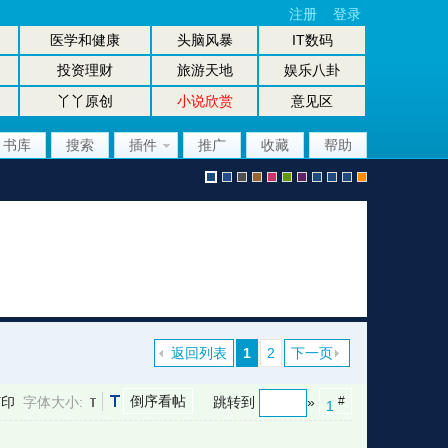
注册
登录
医学和健康
头脑风暴
IT数码
投资理财
旅游天地
娱乐八卦
丫丫原创
小说欣赏
意见区
书库
搜索
插件
推广
收藏
帮助
默
b
g
b
p
g
p
股
放
股
手
认
l
r
r
i
r
u
坛
大
坛
机
返回列表
1
2
下一页
倒序看帖
打印
字体大小:
跳转到
»
#
1
风
u
a
o
n
e
r
风
镜
办
版