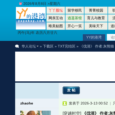
2026年8月8日 >星期六
丫丫股坛
留学移民
菁菁校园
网亲互动
逍遥茶馆
育儿与教育
唯美贴图
开心一笑
美味天下
道
丙午(马)年 农历六月廿六
YY的港湾
论
华人论坛
»
下载区
»
TXT完结区
» 《伐清》 作者:灰熊猫
发帖
zhaohe
发表于 2026-3-13 00:52
|
[穿越时空]
《伐清》 作者:灰