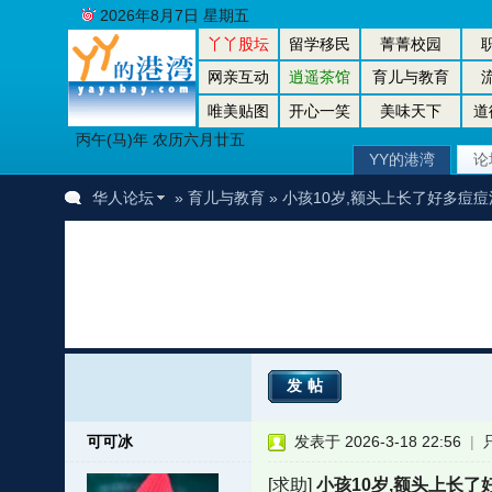
2026年8月7日 星期五
丫丫股坛
留学移民
菁菁校园
网亲互动
逍遥茶馆
育儿与教育
唯美贴图
开心一笑
美味天下
道
丙午(马)年 农历六月廿五
YY的港湾
论
华人论坛
»
育儿与教育
» 小孩10岁,额头上长了好多痘痘
发帖
可可冰
发表于 2026-3-18 22:56
|
[求助]
小孩10岁,额头上长了