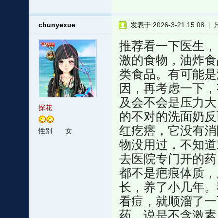
chunyexue
发表于 2026-3-21 15:08
|
推荐看一下医生，
激的食物，油炸食
类食品。有可能是
因，再考虑一下，
及会不会是压力大
探花
的不对的洗面奶反
红疙瘩，它没有消
性别
女
物没用过，不知道
去医院专门开的药
都不是疤痕体质，
长，养了小几年。
看痘，就顺溜了一
药。说是不含激素