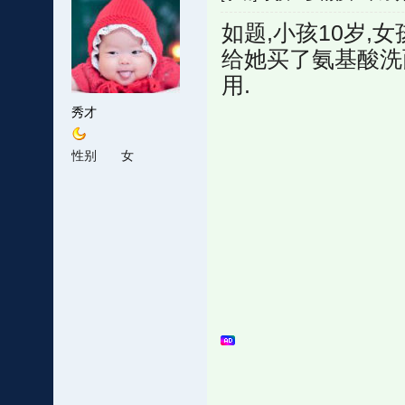
如题,小孩10岁,
给她买了氨基酸洗
用.
秀才
性别
女