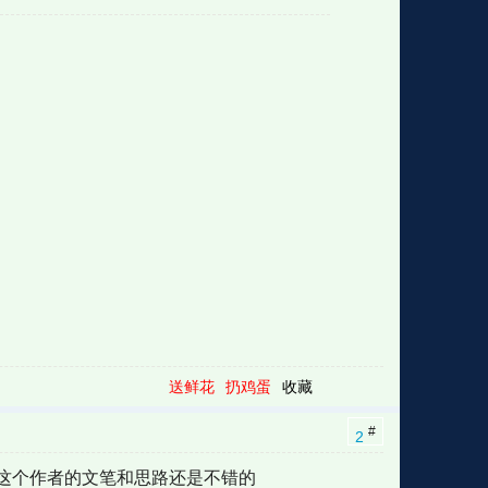
格
e
y
w
k
e
p
格
版
公
n
n
l
室
e
版
送鲜花
扔鸡蛋
收藏
#
2
这个作者的文笔和思路还是不错的