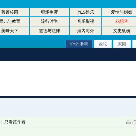
菁菁校园
职场生涯
YES娱乐
爱情与婚姻
育儿与教育
流行时尚
音乐影视
花想容
美味天下
道德与法律
海内海外
文史纵横
YY的港湾
论坛
家园
|
只看该作者