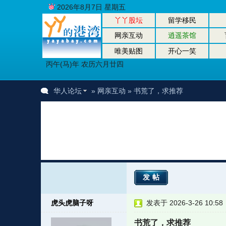
2026年8月7日 星期五
丫丫股坛
留学移民
网亲互动
逍遥茶馆
唯美贴图
开心一笑
丙午(马)年 农历六月廿四
华人论坛
»
网亲互动
» 书荒了，求推荐
发帖
虎头虎脑子呀
发表于 2026-3-26 10:58
书荒了，求推荐