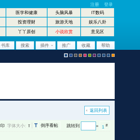
注册
登录
医学和健康
头脑风暴
IT数码
投资理财
旅游天地
娱乐八卦
丫丫原创
小说欣赏
意见区
书库
搜索
插件
推广
收藏
帮助
默
b
g
b
p
g
p
股
放
股
手
认
l
r
r
i
r
u
坛
大
坛
机
返回列表
倒序看帖
打印
字体大小:
跳转到
»
#
1
风
u
a
o
n
e
r
风
镜
办
版