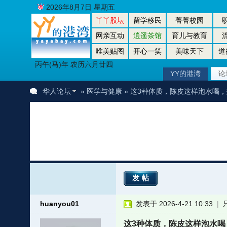
2026年8月7日 星期五
丫丫股坛
留学移民
菁菁校园
网亲互动
逍遥茶馆
育儿与教育
唯美贴图
开心一笑
美味天下
道
丙午(马)年 农历六月廿四
YY的港湾
论
华人论坛
»
医学与健康
» 这3种体质，陈皮这样泡水喝
发帖
huanyou01
发表于 2026-4-21 10:33
|
这3种体质，陈皮这样泡水喝