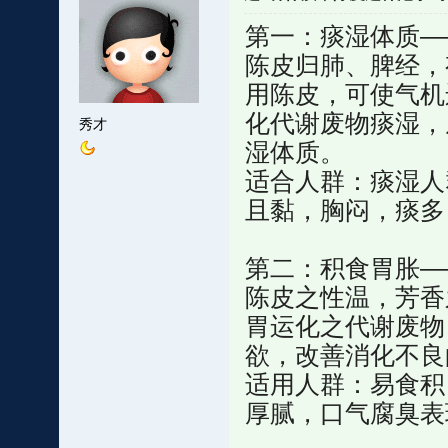
第一：痰湿体质—
陈皮归肺、脾经，
用陈皮，可使气机
化代谢废物痰湿，
秀才
湿体质。
适合人群：痰湿人
且黏，胸闷，痰多
第二：积食胃胀—
陈皮之性温，芳香
胃运化之代谢废物
欲，改善消化不良
适用人群：易食积
厚腻，口气腐臭表