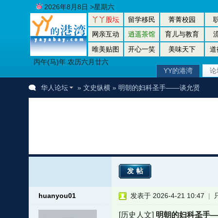
2026年8月8日 >星期六
丫丫股坛
留学移民
菁菁校园
网亲互动
逍遥茶馆
育儿与教育
唯美贴图
开心一笑
美味天下
道
丙午(马)年 农历六月廿六
YY的港湾
论
华人论坛
»
文史纵横
» 明朝的妇科圣手——谈允贤
发帖
huanyou01
发表于 2026-4-21 10:47
|
[历史人文]
明朝的妇科圣手—