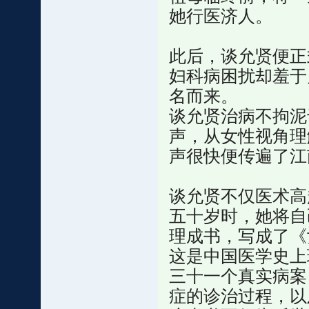
她行医济人。
此后，谈允贤便正
妇科病困扰却羞于
名而来。
谈允贤治病不拘泥
声，从女性视角理
声很快便传遍了江
谈允贤不仅医术高
五十岁时，她将自
理成书，写成了《
这是中国医学史上
三十一个真实病案
症的诊治过程，以