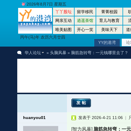
2026年8月7日 星期五
丫丫股坛
留学移民
菁菁校园
网亲互动
逍遥茶馆
育儿与教育
唯美贴图
开心一笑
美味天下
道
丙午(马)年 农历六月廿四
YY的港湾
论
华人论坛
»
头脑风暴
» 脑筋急转弯：一元钱哪里去了？
发帖
huanyou01
发表于 2026-4-21 11:06
|
[智力风暴]
脑筋急转弯：一元