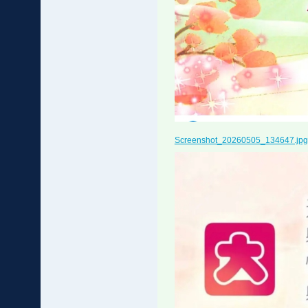
Screenshot_20260505_134647.jpg