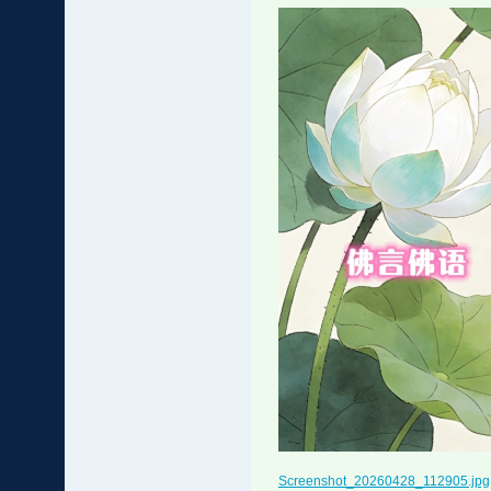
Screenshot_20260428_112905.jpg