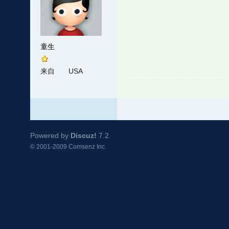
童生
来自
USA
Powered by
Discuz!
7.2
© 2001-2009
Comsenz Inc.