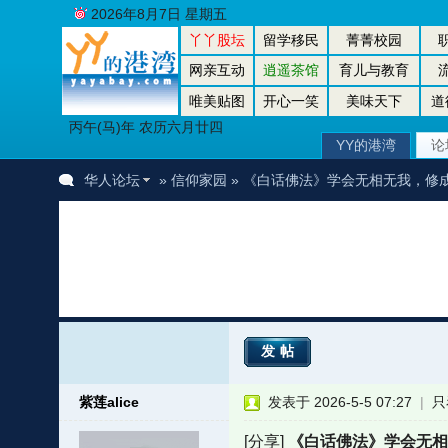
2026年8月7日 星期五
丫丫股坛
留学移民
菁菁校园
网亲互动
逍遥茶馆
育儿与教育
唯美贴图
开心一笑
美味天下
道
丙午(马)年 农历六月廿四
YY的港湾
论
华人论坛
»
信仰家园
» 《白话佛法》学会无相无我，修
发帖
紫莲alice
发表于 2026-5-5 07:27
|
只
[分享]
《白话佛法》学会无相