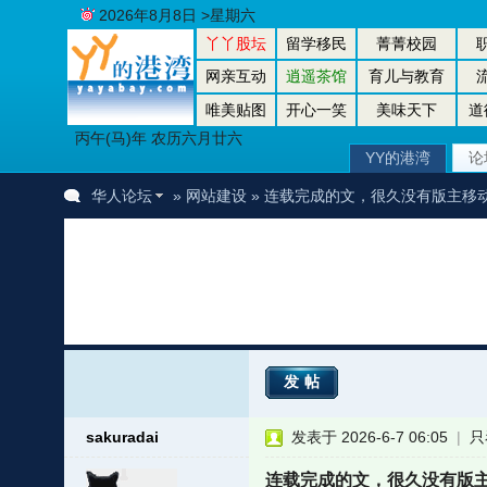
2026年8月8日 >星期六
丫丫股坛
留学移民
菁菁校园
网亲互动
逍遥茶馆
育儿与教育
唯美贴图
开心一笑
美味天下
道
丙午(马)年 农历六月廿六
YY的港湾
论
华人论坛
»
网站建设
» 连载完成的文，很久没有版主移
发帖
sakuradai
发表于 2026-6-7 06:05
|
只
连载完成的文，很久没有版