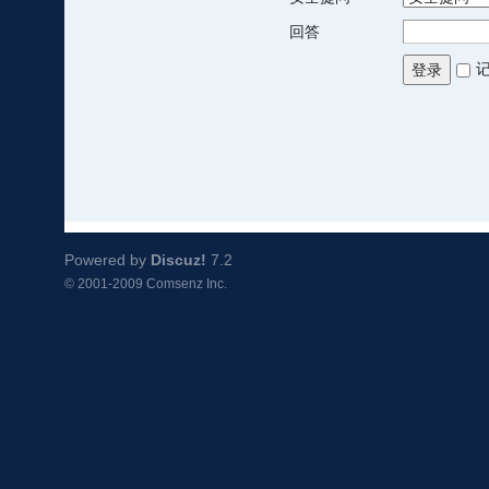
回答
登录
Powered by
Discuz!
7.2
© 2001-2009
Comsenz Inc.