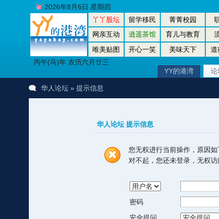
2026年8月6日 星期四
丫丫股坛
留学移民
菁菁校园
网亲互动
逍遥茶馆
育儿与教育
唯美贴图
开心一笑
美味天下
道
丙午(马)年 农历六月廿三
YY的港湾
论
华人论坛
» 提示信息
华人论坛 提示信息
您无权进行当前操作，原因如
对不起，您还未登录，无权访
密码
安全提问