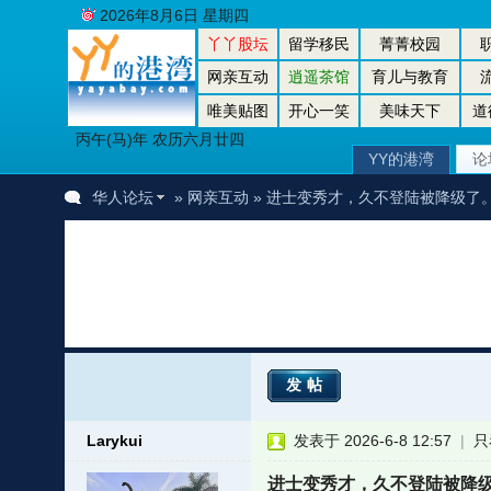
2026年8月6日 星期四
丫丫股坛
留学移民
菁菁校园
网亲互动
逍遥茶馆
育儿与教育
唯美贴图
开心一笑
美味天下
道
丙午(马)年 农历六月廿四
YY的港湾
论
华人论坛
»
网亲互动
» 进士变秀才，久不登陆被降级了
发帖
Larykui
发表于 2026-6-8 12:57
|
只
进士变秀才，久不登陆被降