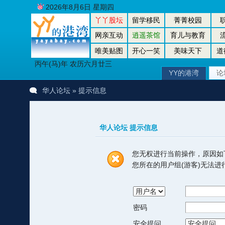
2026年8月6日 星期四
丫丫股坛
留学移民
菁菁校园
网亲互动
逍遥茶馆
育儿与教育
唯美贴图
开心一笑
美味天下
道
丙午(马)年 农历六月廿三
YY的港湾
论
华人论坛
» 提示信息
华人论坛 提示信息
您无权进行当前操作，原因如
您所在的用户组(游客)无法
密码
安全提问