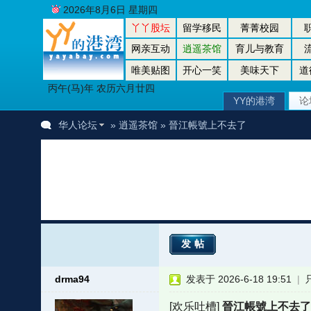
2026年8月6日 星期四
丫丫股坛
留学移民
菁菁校园
网亲互动
逍遥茶馆
育儿与教育
唯美贴图
开心一笑
美味天下
道
丙午(马)年 农历六月廿四
YY的港湾
论
华人论坛
»
逍遥茶馆
» 晉江帳號上不去了
发帖
drma94
发表于 2026-6-18 19:51
|
[欢乐吐槽]
晉江帳號上不去了