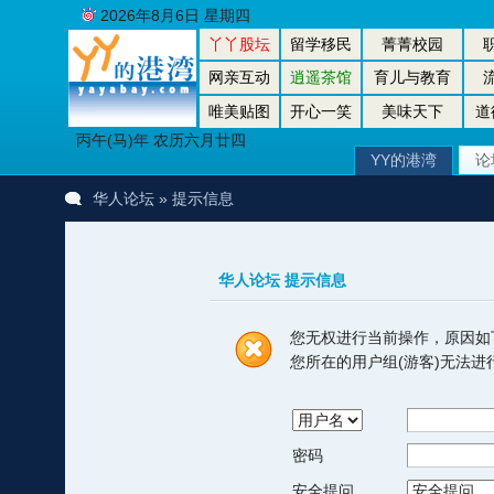
2026年8月6日 星期四
丫丫股坛
留学移民
菁菁校园
网亲互动
逍遥茶馆
育儿与教育
唯美贴图
开心一笑
美味天下
道
丙午(马)年 农历六月廿四
YY的港湾
论
华人论坛
» 提示信息
华人论坛 提示信息
您无权进行当前操作，原因如
您所在的用户组(游客)无法
密码
安全提问