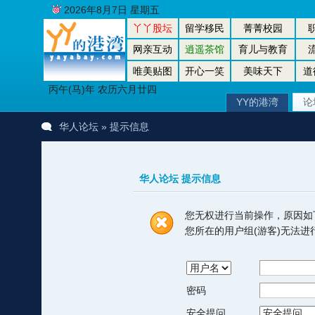
2026年8月7日 星期五
丫丫股坛
留学移民
菁菁校园
网亲互动
逍遥茶馆
育儿与教育
唯美贴图
开心一笑
美味天下
道
丙午(马)年 农历六月廿四
YY的港湾
论
华人论坛
» 提示信息
华人论坛 提示信息
您无权进行当前操作，原因如
您所在的用户组(游客)无法
密码
安全提问