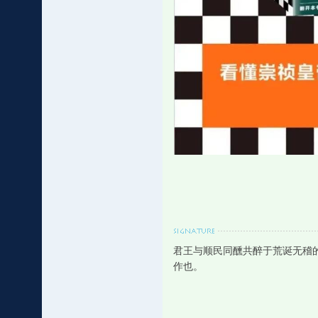
君王与顺民同醺共醉于荒诞无稽
作也。