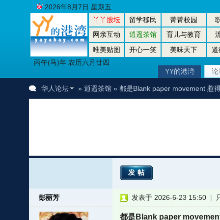
2026年8月7日 星期五
丫丫股坛
留学移民
菁菁校园
网亲互动
逍遥茶馆
育儿与教育
唯美贴图
开心一笑
美味天下
道
丙午(马)年 农历六月廿四
YY的港湾
论
华人论坛
»
逍遥茶馆
» 都是Blank paper movement 惹
发帖
彭丽芳
发表于 2026-6-23 15:50
|
都是Blank paper moveme