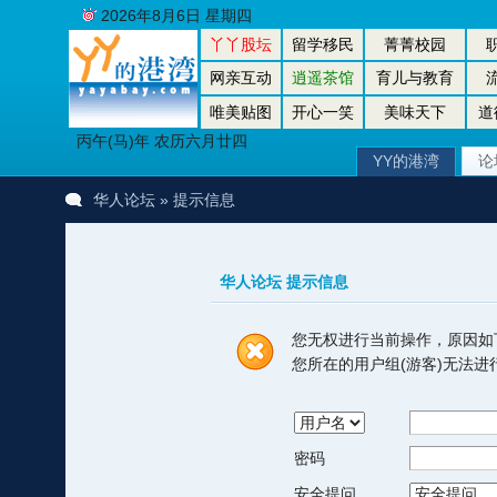
2026年8月6日 星期四
丫丫股坛
留学移民
菁菁校园
网亲互动
逍遥茶馆
育儿与教育
唯美贴图
开心一笑
美味天下
道
丙午(马)年 农历六月廿四
YY的港湾
论
华人论坛
» 提示信息
华人论坛 提示信息
您无权进行当前操作，原因如
您所在的用户组(游客)无法
密码
安全提问