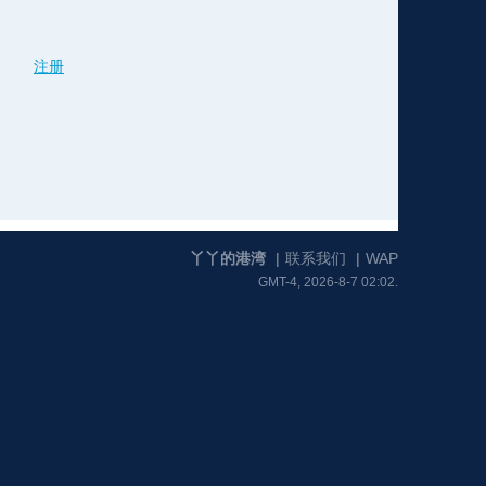
注册
格
e
y
w
k
e
p
格
版
公
n
n
l
室
丫丫的港湾
|
联系我们
|
WAP
GMT-4, 2026-8-7 02:02.
e
版