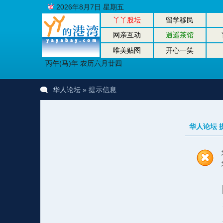
2026年8月7日 星期五
丫丫股坛
留学移民
网亲互动
逍遥茶馆
唯美贴图
开心一笑
丙午(马)年 农历六月廿四
华人论坛
» 提示信息
华人论坛 