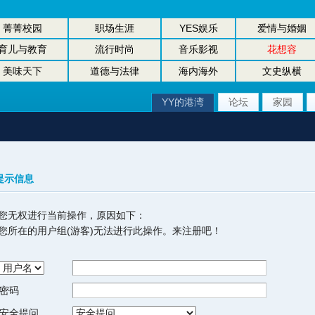
菁菁校园
职场生涯
YES娱乐
爱情与婚姻
育儿与教育
流行时尚
音乐影视
花想容
美味天下
道德与法律
海内海外
文史纵横
YY的港湾
论坛
家园
提示信息
您无权进行当前操作，原因如下：
您所在的用户组(游客)无法进行此操作。来注册吧！
密码
安全提问