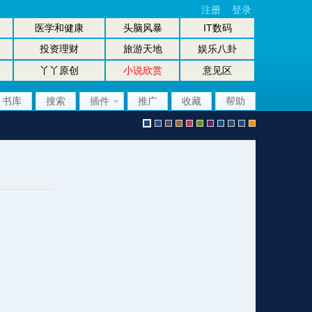
注册
登录
医学和健康
头脑风暴
IT数码
投资理财
旅游天地
娱乐八卦
丫丫原创
小说欣赏
意见区
书库
搜索
插件
推广
收藏
帮助
默
b
g
b
p
g
p
股
放
股
手
认
l
r
r
i
r
u
坛
大
坛
机
风
u
a
o
n
e
r
风
镜
办
版