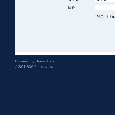
回答
登录
Powered by
Discuz!
7.2
© 2001-2009
Comsenz Inc.