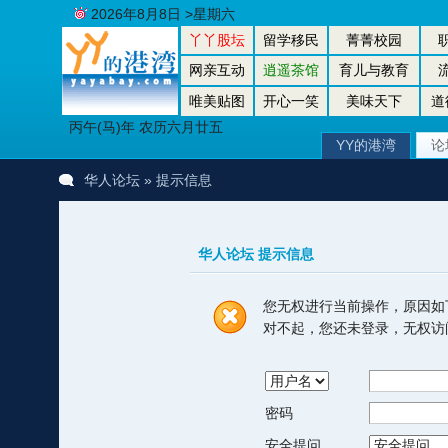
2026年8月8日 >星期六
丫丫股坛
留学移民
菁菁校园
网亲互动
逍遥茶馆
育儿与教育
唯美贴图
开心一笑
美味天下
道
丙午(马)年 农历六月廿五
YY的港湾
论
华人论坛
» 提示信息
华人论坛 提示信息
您无权进行当前操作，原因如
对不起，您还未登录，无权访
密码
安全提问