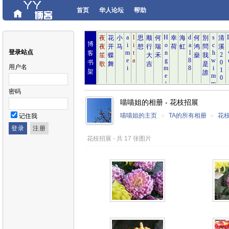
首页
华人论坛
帮助
博
登录站点
客
书
用户名
架
密码
喵喵姐的相册 - 花枝招展
喵喵姐的主页
»
TA的所有相册
»
花
记住我
花枝招展 - 共 17 张图片