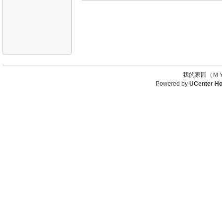
我的家园（ＭＹ
Powered by
UCenter H