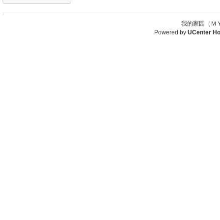
我的家园（ＭＹ
Powered by
UCenter H