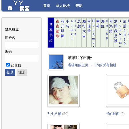
首页
华人论坛
帮助
博
登录站点
客
书
用户名
架
密码
喵喵姐的相册
喵喵姐的主页
»
TA的所有相册
记住我
乱七八糟
(50)
书的封面
(2)