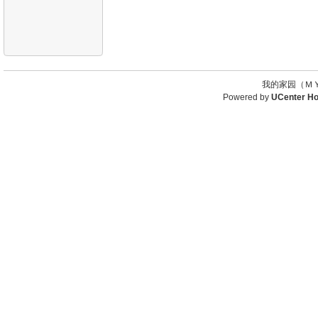
我的家园（ＭＹ
Powered by
UCenter H