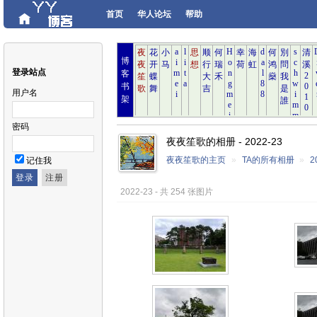
首页
华人论坛
帮助
博
登录站点
客
书
用户名
架
密码
夜夜笙歌的相册 - 2022-23
夜夜笙歌的主页
»
TA的所有相册
»
2
记住我
2022-23 - 共 254 张图片