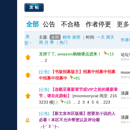
发帖
全部
公告
不合格
作者停更
更多
类
主题:
全部
精华
推荐
|
时间:
一天
两天
作者
周
月
季
|
热门
型
支持丫丫, amazon购物请点进来！
+15
论坛
...
2
2025-6-
[
公告
]
【书版招募版主】招募中招募中招募
moon
中招募中招募中
+81
2020-11
[
公告
]
【连载至最新章节或VIP之前的最新章
清露
节，请在此跟帖】
[moonivorycat 阅至: 216 .
2011-7-
3233 楼]
+15
...
2
3
4
5
6
..
223
[
公告
]
【新文发布区版规】想要发小说的人
清露
必看！本区不允许帮更以及评论喔
2011-7-
╭(╯3╰)╮