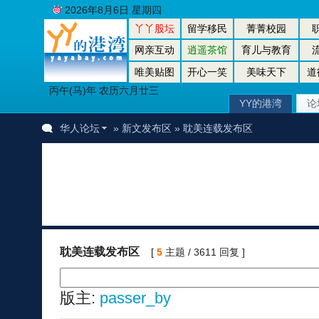
2026年8月6日 星期四
丫丫股坛
留学移民
菁菁校园
网亲互动
逍遥茶馆
育儿与教育
唯美贴图
开心一笑
美味天下
道
丙午(马)年 农历六月廿三
YY的港湾
论
华人论坛
»
新文发布区
» 耽美连载发布区
耽美连载发布区
[
5
主题 / 3611 回复 ]
版主:
passer_by