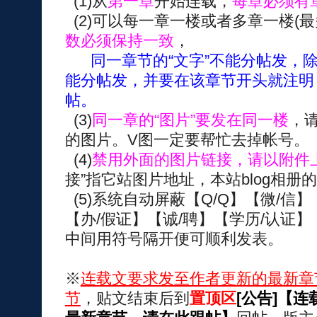
(1)从
第一章
开始连载，
每章必须有
(2)可以每一章一楼或者多章一楼(
数必须保持一致
，
同一章节的“文字”不能分帖发，
能分帖发，并要在该章节开头就注明
帖。
(3)
同一章的“图片”要发在同一楼
，
的图片。V图一定要帮忙去掉帐号。
(4)
禁用外面的图片链接，请以附件
接”指它站图片地址，本站blog相册
(5)系统自动屏蔽【Q/Q】【微/信】
【办/假证】【诚/聘】【学历/认证】
中间用符号隔开便可顺利发表。
※
连载文要求发至作者更新的最新章
节
，贴文结束后到
置顶区
[公告]【连