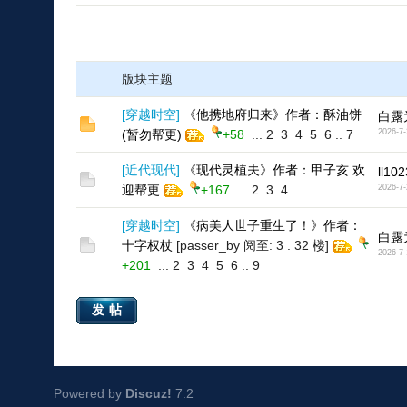
版块主题
[
穿越时空
]
《他携地府归来》作者：酥油饼
白露
(暂勿帮更)
+58
...
2
3
4
5
6
..
7
2026-7-
[
近代现代
]
《现代灵植夫》作者：甲子亥 欢
ll102
迎帮更
+167
...
2
3
4
2026-7-
[
穿越时空
]
《病美人世子重生了！》作者：
白露
十字权杖
[passer_by 阅至: 3 . 32 楼]
2026-7-
+201
...
2
3
4
5
6
..
9
发帖
Powered by
Discuz!
7.2