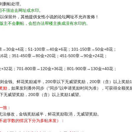
则删帖处理。
图不强迫去网址或水印
。
可以保留外，
其他提供女性小说的论坛网址不允许发佈！
版主不会删帖，会想办法帮楼主换成没有水印的。
30金+4花；51-100章→40金+6花；101-150章→50金+8花；
花；351-450章→80金+20花；451-500章→90金+24花；
32花；701-800章→120金+36花；801-900章→130金+40花；
则金钱、鲜花奖励减半，200章以下无威望奖励，200章（含）以上奖励
奖励
，如果发到番外同步（“同步”以申请奖励时间为准），可获得全额奖
下无威望奖励，200章（含）以上奖励1威望。
一致：
修改，金钱奖励减半，鲜花奖励取消，无威望奖励。
不超字数的情况下分为多帖来发）：
。