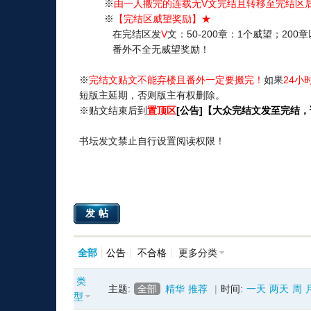
※
由一人搬完的连载无V文完结且转移至完结区
※
【完结区威望奖励】★
在完结区发
V
文：50-200章：1个威望；2
番外不全无威望奖励！
※
完结文贴文不能弃楼且番外一定要搬完！
如果
24小
短版主延期，否则版主有权删除。
※贴文结束后到
置顶区
[公告]【大众完结文发至完结
书坛发文禁止自行设置阅读权限！
发帖
全部
公告
不合格
更多分类
类
主题:
全部
精华
推荐
|
时间:
一天
两天
周
型