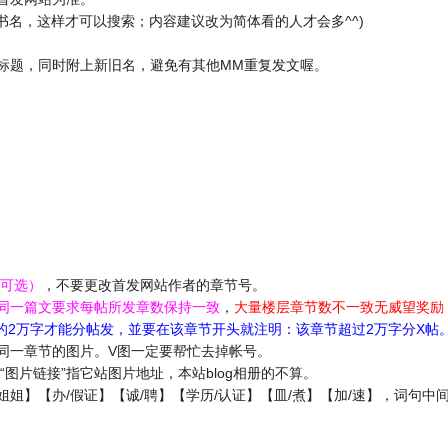
名，这样才可以搜索；内容建议改为简体看的人才会多^^)
标题，同时附上新旧名，避免有其他MM重复发文喔。
可选）
，不要更改首发网站作者的章节号。
同一篇文要求每帖所发章数保持一致
，
大量楼层章节数不一致无威望奖励
的2万字才能分帖发，並要在该章节开头就注明：该章节超过2万字分X帖
同一章节的图片。V图一定要帮忙去掉帐号。
“图片链接”指它站图片地址，本站blog相册的不算。
小/姐姐】【办/假证】【诚/聘】【学历/认证】【皿/煮】【加/速】，词句