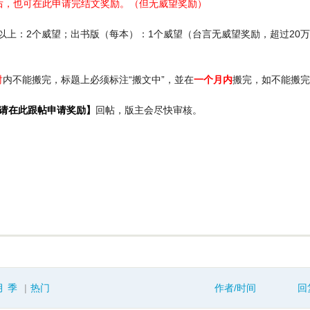
后，也可在此申请完结文奖励。（但无威望奖励）
00章以上：2个威望；出书版（每本）：1个威望（台言无威望奖励，超过20
时
内不能搬完，标题上必须标注“搬文中”，並在
一个月内
搬完，如不能搬完
，请在此跟帖申请奖励】
回帖，版主会尽快审核。
月
季
|
热门
作者/时间
回