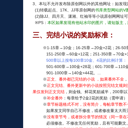
3、本坛不允许发布除原创网以外的其他网址：如发现
(1)转载起点、17K、JJ等原创网的
书库类型网站的V
(2)除JJ、四月天、潇湘、红袖等等小说原创网网址
※PS：
本区如果发现有他站水印的图片，请短版主，
三、完结小说的奖励标准：
※1-15章→10金；16-25章→20金+2花；26-50章→
151-250章→60金+12花；251-350章→70金+16
500章以上按每100章10金、4花的比例计算：
501-600章→100金+28花；601-700章→110金+
901-1000章→140金+44花。...
※
正文、番外都已完结的小说 ，如果番外不全
，
※
正文完结、番外更新中的小说按照完结文规则
果仅发到正文完结
，则金钱、鲜花奖励减半，200章以
※
补全番外
：每章给予2金2花的奖励（需申请）
※
章节标题格式不对，没有简介，每帖章节数不
如果发文同学自己不修改，或者修改量太大而无法
※
没有章节号，或者拆分章节的情况（同一章在
必须修改。不修改无任何奖励，且有可能删文