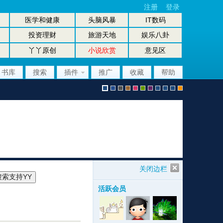
注册
登录
医学和健康
头脑风暴
IT数码
投资理财
旅游天地
娱乐八卦
丫丫原创
小说欣赏
意见区
书库
搜索
插件
推广
收藏
帮助
默
b
g
b
p
g
p
股
放
股
手
认
l
r
r
i
r
u
坛
大
坛
机
关闭边栏
活跃会员
风
u
a
o
n
e
r
风
镜
办
版