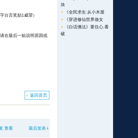
块
《全民求生:从小木屋
万字台言奖励1威望）
《穿进修仙世界做女
《白话佛法》要住心,看
破
请在最后一贴说明原因或
返回首页
复
查看
最后发表