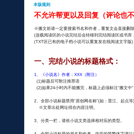
本版规则
不允许帮更以及回复（评论也
※搬文前请一定要搜索书名和作者，重复文会直接删
(连载阅读区的小说完结后会转移到完结阅读区或书库
(TXT区已有的电子档小说可以重复发在线阅读文字版)
一、完结小说的标题格式：
1、《小说名》作者：XXX（附注）
(1)标题后可附注推荐语
(2)如果24小时内不能搬完，标题上必须标注“搬文中”
2、全部小说标题禁用“原创网名称”(如：晋江、起点等)
※文章出处网址得在内容注明。
3、分类一栏，请依小说文类选择相对应的类型。
4、全部小说标题的书名和作者、内容的简繁体字请以