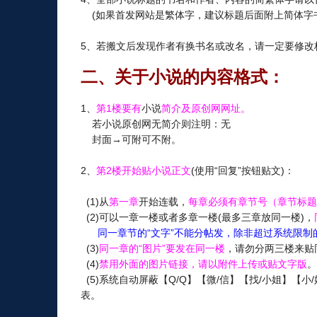
(如果首发网站是繁体字，建议标题后面附上简体字书
5、若搬文后发现作者有换书名或改名，请一定要修改
二、关于小说的内容格式：
1、
第1楼要有
小说
简介及原创网网址。
若小说原创网无简介则注明：无
封面→可附可不附。
2、
第2楼开始贴小说正文
(使用“回复”按钮贴文)：
(1)从
第一章
开始连载，
每章必须有章节号（章节标题
(2)可以一章一楼或者多章一楼(最多三章放同一楼)，
同一章节的“文字”不能分帖发，除非超过系统限制
(3)
同一章的“图片”要发在同一楼
，请勿分两三楼来贴
(4)
禁用外面的图片链接，请以附件上传或贴文字版
。
(5)系统自动屏蔽【Q/Q】【微/信】【找/小姐】【
表。