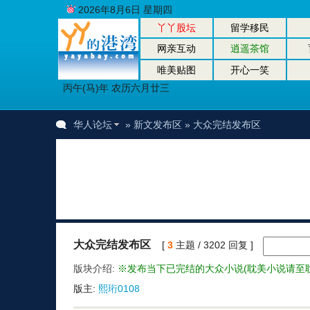
2026年8月6日 星期四
丫丫股坛
留学移民
网亲互动
逍遥茶馆
唯美贴图
开心一笑
丙午(马)年 农历六月廿三
华人论坛
»
新文发布区
» 大众完结发布区
大众完结发布区
[
3
主题 / 3202 回复 ]
版块介绍:
※发布当下已完结的大众小说(耽美小说请至耽
版主:
熙珩0108