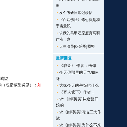
歌
发个考研日常记录帖
《白话佛法》修心就是和
宇宙意识
求我的马甲还原度真高啊
作者：岂
天生演员[娱乐圈]照桥
最新回复
《廓晋》 作者：榴弹
今天你那里的天气如何
1威望；
呀
励（包括威望奖励）；
如
大家今天的午饭吃什么
《寄人篱下》作者：
求:《[综英美]从巡警开
始的
求《[综英美]清洁工大作
战
求《[综英美]为什么不来