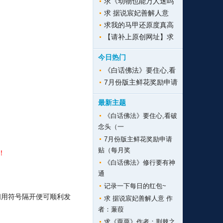
求《动物也能万人迷吗
求 据说宸妃善解人意
求我的马甲还原度真高
【请补上原创网址】求
今日热门
《白话佛法》要住心,看
7月份版主鲜花奖励申请
最新主题
《白话佛法》要住心,看破
念头（一
7月份版主鲜花奖励申请
贴（每月奖
！
《白话佛法》修行要有神
。
通
记录一下每日的红包~
中间用符号隔开便可顺利发
求 据说宸妃善解人意 作
者：蒹葭
求《粟粟》作者：荆棘之