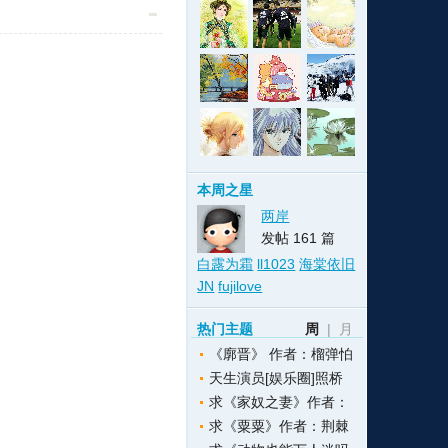
格
e
y
w
k
e
p
格
版
公
n
n
l
室
本周之星
两岸
发帖 161 篇
白露为霜
ll1023
海棠依旧
e
版
JN
fujilove
热门主题
周
|
月
《廓晋》 作者：榴弹怕
天生演员[娱乐圈]照桥
求《家奴之妻》作者：
求《粟粟》作者：荆棘