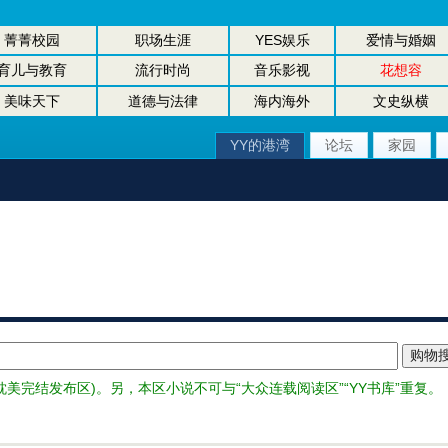
菁菁校园
职场生涯
YES娱乐
爱情与婚姻
育儿与教育
流行时尚
音乐影视
花想容
美味天下
道德与法律
海内海外
文史纵横
YY的港湾
论坛
家园
美完结发布区)。另，本区小说不可与“大众连载阅读区”“YY书库”重复。