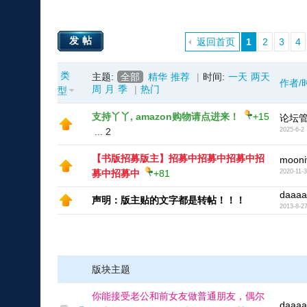
发帖
返回首页
1
2
3
4
类
主题:
全部
精华
推荐
|
时间:
一天
两天
作者/
周
月
季
|
热门
型
支持丫丫, amazon购物请点进来！
+15
论坛
...
2
2025-6-2
【书版招募版主】招募中招募中招募中招
mooni
募中招募中
+81
2020-11-
daaaa
声明：版主贴的文字都是转帖！！！
2013-8-2
版块主题
你能接受老公和前女友做普通朋友，偶尔
daaaa