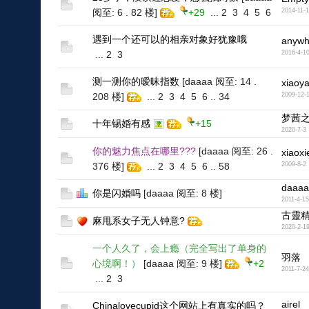
阅至: 6 . 82 楼]
+29
...
2
3
4
5
6
2014-11-
遇到一个还可以的相亲对象好犹豫哦
anywh
...
2
3
2016-4-1
测一测你的暧昧指数
[daaaa 阅至: 14 .
xiaoy
208 楼]
...
2
3
4
5
6
..
34
2009-12-
梦茜
十年锡婚有感
+15
2020-7-3
你的魅力焦点在哪里???
[daaaa 阅至: 26 .
xiaoxi
376 楼]
...
2
3
4
5
6
..
58
2009-8-2
daaaa
你是闪婚吗
[daaaa 阅至: 8 楼]
2011-4-15
古靈
麻甩系女子无人钟意?
2020-2-1
一个人久了，会上瘾（完全写出了单身的
羽落
心境啊！）
[daaaa 阅至: 9 楼]
+2
2011-7-24
...
2
3
airel
Chinalovecupid这个网站上有真实的吗？