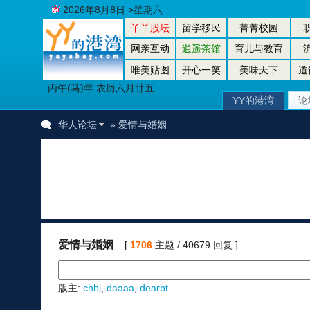
2026年8月8日 >星期六
丫丫股坛
留学移民
菁菁校园
网亲互动
逍遥茶馆
育儿与教育
唯美贴图
开心一笑
美味天下
道
丙午(马)年 农历六月廿五
YY的港湾
论
华人论坛
» 爱情与婚姻
爱情与婚姻
[
1706
主题 / 40679 回复 ]
版主:
chbj
,
daaaa
,
dearbt