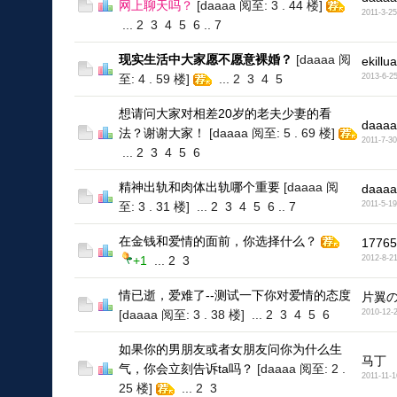
网上聊天吗？
[daaaa 阅至: 3 . 44 楼]
2011-3-25
...
2
3
4
5
6
..
7
现实生活中大家愿不愿意裸婚？
[daaaa 阅
ekillua
至: 4 . 59 楼]
...
2
3
4
5
2013-6-2
想请问大家对相差20岁的老夫少妻的看
daaaa
法？谢谢大家！
[daaaa 阅至: 5 . 69 楼]
2011-7-30
...
2
3
4
5
6
精神出轨和肉体出轨哪个重要
[daaaa 阅
daaaa
至: 3 . 31 楼]
...
2
3
4
5
6
..
7
2011-5-19
在金钱和爱情的面前，你选择什么？
17765
+1
...
2
3
2012-8-2
情已逝，爱难了--测试一下你对爱情的态度
片翼の
[daaaa 阅至: 3 . 38 楼]
...
2
3
4
5
6
2010-12-
如果你的男朋友或者女朋友问你为什么生
马丁
气，你会立刻告诉ta吗？
[daaaa 阅至: 2 .
2011-11-1
25 楼]
...
2
3