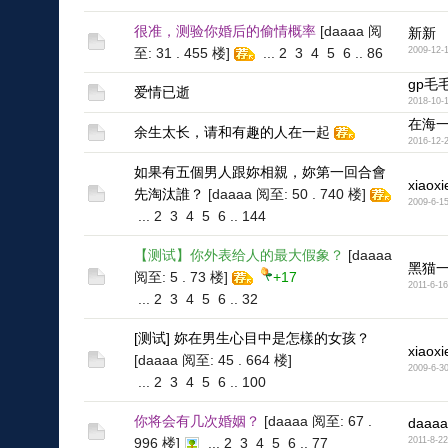
很准，测验你婚后的偷情概率
[daaaa 阅
新新
至: 31 . 455 楼]
...
2
3
4
5
6
..
86
2009-12-
gp毛
爱情已逝
2018-10-
在海
余生太长，请和有趣的人在一起
2016-12-
如果有五個男人跟妳相親，妳第一回合會
xiaoxi
先淘汰誰？
[daaaa 阅至: 50 . 740 楼]
2009-6-1
...
2
3
4
5
6
..
144
【测试】你外表给人的最大假象？
[daaaa
黑猫
阅至: 5 . 73 楼]
+17
2011-6-16
...
2
3
4
5
6
..
32
[测试] 妳在男生心目中是怎樣的女孩？
xiaoxi
[daaaa 阅至: 45 . 664 楼]
2009-6-3
...
2
3
4
5
6
..
100
你将会有几次婚姻？
[daaaa 阅至: 67 .
daaaa
996 楼]
...
2
3
4
5
6
..
77
2011-8-22