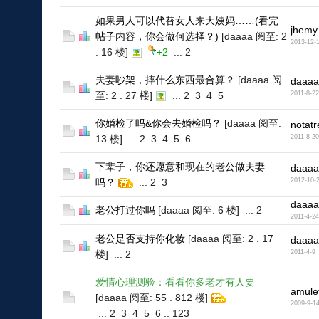
如果男人可以代替女人来大姨妈……(看完
jhemy
帖子内容，你会做何选择？)
[daaaa 阅至: 2
2013-12-
. 16 楼]
+2
...
2
夫妻吵架，摔什么东西最合算？
[daaaa 阅
daaaa
至: 2 . 27 楼]
...
2
3
4
5
2011-8-22
你婚检了吗&你会去婚检吗？
[daaaa 阅至:
notatr
13 楼]
...
2
3
4
5
6
2011-8-20
下辈子，你还愿意和现在的老公做夫妻
daaaa
吗？
...
2
3
2012-10-
daaaa
老公打过你吗
[daaaa 阅至: 6 楼]
...
2
2011-4-24
老公是否支持你化妆
[daaaa 阅至: 2 . 17
daaaa
楼]
...
2
2011-4-9
爱情心理测验：看看你多老才有人要
amule
[daaaa 阅至: 55 . 812 楼]
2009-9-1
...
2
3
4
5
6
..
123