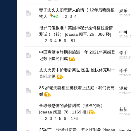
妻子念丈夫初恋情人的情书 12年后唤醒植
娱乐
物人
+2
...
2
3
4
2010-2-5
很邪门但很准！英国神秘邪巫悔格拉爱情
chbj
测试！（转）
[daaaa 阅至: 26 . 386 楼]
2010-6-1
...
2
3
4
5
6
..
81
中国离婚冷静期实施满一年 2021年离婚登
牵手
记数下降约四成
2022-3-2
丈夫火灾中护妻后离世 医生:他快休克时一
牵手
直问老婆
2022-3-2
85 岁老夫妻相互搀扶着上法庭：我们要离
泥鳅
婚
2021-7-2
全球最恐怖的爱情测试（很准的啊）
新新
[daaaa 阅至: 78 . 1169 楼]
2010-1-6
...
2
3
4
5
6
..
176
25岁了，没谈过恋爱，怎么找对象
[daaaa
Empty