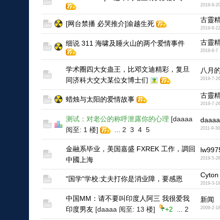
2019-9-2
古靈
[网台禁播 必哭推介]渝越生死
2019-8-2
古靈
细说 311 海啸及睡火山的两个爱情事件
2019-8-7
学术圈四大女蛊王，比邓文迪精彩，复旦
八月
同济科大交大某位女博士们
2019-7-2
古靈
蜡烛与太阳的爱情故事
2019-7-2
测试：对老公的称呼泄露你的心理
[daaaa
daaaa
阅至: 1 楼]
...
2
3
4
5
2011-9-30
金融系毕业，美国嘉盛 FXREK 工作，調回
lw997
中國上海
2019-5-2
Cyton
"国学"学校:丈夫打你是消业障，要感恩
2019-3-1
中国MM：请不要叫印度人阿三 我很爱我
新闻
印度男友
[daaaa 阅至: 13 楼]
+2
...
2
2009-2-1