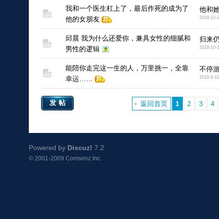
我和一个医生杠上了，最后作死的成为了
他和
他的女朋友
2018-12-
邱晨 我为什么还爱你，兼具女性的细腻和
归来
男性的逻辑
2018-10-
能陪你走完这一生的人，万里挑一，全靠
不停
幸运……
2018-9-1
发帖
返回首页
1
2
3
4
Powered by
Discuz!
7.2
© 2001-2009
Comsenz Inc.