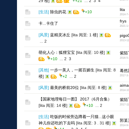
29 楼]
+21
...
2
3
4
lita
[
生活
]
除虫的花
+10
2014-7-
frys
卡...卡住了
2021-1-
[
风景
]
蓝精灵冰丘
[lita 阅至: 1 楼]
pigo
...
2
2013-12
萌化人心：狐狸宝宝
[lita 阅至: 10 楼]
紫陌
+10
...
2
3
2016-5-
[
其他
]
一步一美人，一摇百媚生
[lita 阅至: 8
蓦然
楼]
+2
...
2
2017-3-
aima
[
风景
]
最美的桥前20位
[lita 阅至: 8 楼]
2014-10
【国家地理每日一图】 2017（6月合集）
紫陌
[lita 阅至: 14 楼]
+10
...
2
2017-11
[
生活
]
吃饭的时候旁边蹲着一只猫...这小眼
郭某
神儿你还吃的下去吗
[lita 阅至: 3 . 31 楼]
2014-9-