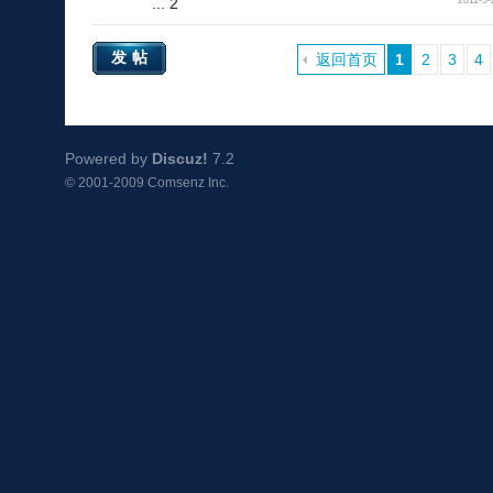
...
2
2011-5-
发帖
返回首页
1
2
3
4
Powered by
Discuz!
7.2
© 2001-2009
Comsenz Inc.