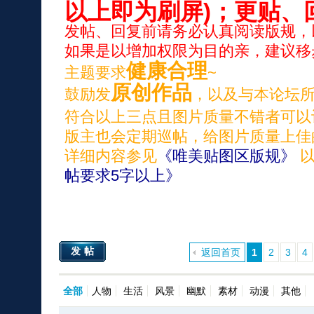
以上即为刷屏)；更贴、
发帖、回复前请务必认真阅读版规，
如果是以增加权限为目的亲，建议移
健康合理
主题要求
~
原创作品
鼓励发
，以及与本论坛
符合以上三点且图片质量不错者可以
版主也会定期巡帖，给图片质量上佳
详细内容参见
《唯美贴图区版规》
以
帖要求5字以上》
发帖
返回首页
1
2
3
4
全部
人物
生活
风景
幽默
素材
动漫
其他