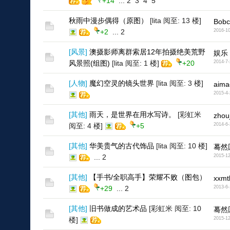
+14
...
2
3
4
5
秋雨中漫步偶得（原图）
[lita 阅至: 13 楼]
Bobc
+2
...
2
2016-10
[
风景
]
澳摄影师离群索居12年拍摄绝美荒野
娱乐
风景照(组图)
[lita 阅至: 1 楼]
+20
2014-7-
[
人物
]
魔幻空灵的镜头世界
[lita 阅至: 3 楼]
aima
2015-4-
[
其他
]
雨天，是世界在用水写诗。
[彩虹米
zhouj
阅至: 4 楼]
+5
2014-6-
[
其他
]
华美贵气的古代饰品
[lita 阅至: 10 楼]
蓦然
...
2
2015-12
[
其他
]
【手书/全职高手】荣耀不败（图包）
xxmt
+29
...
2
2013-6-
[
其他
]
旧书做成的艺术品
[彩虹米 阅至: 10
蓦然
楼]
2015-12