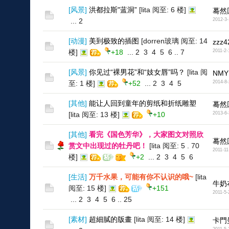
[
风景
]
洪都拉斯"蓝洞”
[lita 阅至: 6 楼]
蓦然
...
2
2012-3-
[
动漫
]
美到极致的插图
[dorren玻璃 阅至: 14
zzz4
楼]
+18
...
2
3
4
5
6
..
7
2011-2-
[
风景
]
你见过“裸男花”和“妓女唇”吗？
[lita 阅
NMY
至: 1 楼]
+52
...
2
3
4
5
2014-8-
[
其他
]
能让人回到童年的剪纸和折纸雕塑
蓦然
[lita 阅至: 13 楼]
+10
2013-6-
[
其他
]
看完《国色芳华》，大家图文对照欣
蓦然
赏文中出现过的牡丹吧！
[lita 阅至: 5 . 70
2011-11
楼]
+2
...
2
3
4
5
6
[
生活
]
万千水果，可能有你不认识的哦~
[lita
牛奶
阅至: 15 楼]
+151
2011-5-
...
2
3
4
5
6
..
25
[
素材
]
超細膩的版畫
[lita 阅至: 14 楼]
卡門