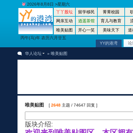
2026年8月8日 >星期六
丫丫股坛
留学移民
菁菁校园
网亲互动
逍遥茶馆
育儿与教育
唯美贴图
开心一笑
美味天下
道
丙午(马)年 农历六月廿五
YY的港湾
论
华人论坛
» 唯美贴图
唯美贴图
[
2648
主题 / 74647 回复 ]
版块介绍:
欢迎来到唯美贴图区，本区拥有