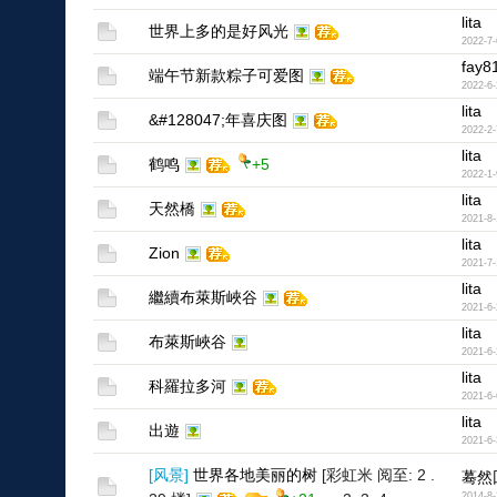
lita
世界上多的是好风光
2022-7-
fay8
端午节新款粽子可爱图
2022-6-
lita
&#128047;年喜庆图
2022-2-
lita
鹤鸣
+5
2022-1-
lita
天然橋
2021-8-
lita
Zion
2021-7-
lita
繼續布萊斯峽谷
2021-6-
lita
布萊斯峽谷
2021-6-
lita
科羅拉多河
2021-6-
lita
出遊
2021-6-
[
风景
]
世界各地美丽的树
[彩虹米 阅至: 2 .
蓦然
2014-8-