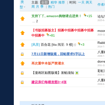
类
主题:
全部
精华
推荐
|
时间:
一天
两天
作者
周
月
季
|
热门
型
支持丫丫, amazon购物请点进来！
+15
论坛
...
2
2025-6-
【书版招募版主】招募中招募中招募中招募
moon
中招募中
+81
2020-11
Rabb
[
风景
]
百合花
[lita 阅至: 9 楼]
+3
2014-7-
八重
7月11日新增版规，回帖要求5字以上
2009-7-
dor
再次重申本版严禁灌水
2011-11
彩虹
【漫画区贴图版规】发帖须知
2010-3-
八重
建议亲们每楼发图3~4张
2009-8-