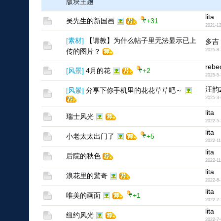
版块主题
lita
吴先生的新国画
+31
2021-12
[
素材
]
【请教】为什么帖子里无法显示已上
多吉
传的图片？
2025-8-
rebe
[
风景
]
4月的花
+2
2025-5-
汪韵2
[
风景
]
分享下你手机里的花花草草吧～
2025-3-
lita
瑞士风光
2022-5-
lita
小老太太出门了
+5
2022-11
lita
后院的秋色
2022-11
lita
浪花里的驚奇
2022-8-
lita
唯美的画面
+1
2022-7-
lita
纽约风光
2022-7-