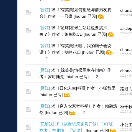
[
晋江
]
求《[综英美]如何拒绝与前男友复
chana
合》作者：一只馍
[hiufun 已阅]
2025-12-
[
晋江
]
求《[足球]在米兰站姐也要搞抽
alittle
象？》作者：兔兔吃CD
[hiufun 已阅]
2026-7-2
[
晋江
]
求《[综英美]天哪，我的脑子会说
chana
话！》作者：侧畔花归
[hiufun 已阅]
2026-2-5
...
2
[
晋江
]
求《[综英美]情报屋生存指南》作
chana
者：岁时随觉
[hiufun 已阅]
...
2
2025-4-6
[
晋江
]
求《日化人生[科研]作者：小狐昔里
路过而
[hiufun 已阅]
2026-6-2
[
晋江
]
求《穿入农家考科举》作者：倾碧悠
秋千
然
[hiufun 已阅]
...
2
2026-7-2
[
已解决
]
求《从泰坦尼克号开始》TXT版
小公
作者：东北喵 - 【完结】
[hiufun 已阅]
2025-5-2