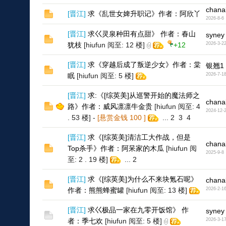
chana
[
晋江
]
求《乱世女婢升职记》作者：阿欣丫
2026-8-6
[
晋江
]
求巜灵泉种田有点甜》 作者：春山
syney
犹枝
[hiufun 阅至: 12 楼]
+12
2026-3-2
[
晋江
]
求《穿越后成了叛逆少女》作者：棠
银翘1
眠
[hiufun 阅至: 5 楼]
2026-7-1
[
晋江
]
求:《[综英美]从巡警开始的魔法师之
chana
路》作者：威风凛凛牛金贵
[hiufun 阅至: 4
2024-12-
. 53 楼]
-
[悬赏金钱
100
]
...
2
3
4
[
晋江
]
求《[综英美]清洁工大作战，但是
chana
Top杀手》作者：阿呆家的木瓜
[hiufun 阅
2025-9-8
至: 2 . 19 楼]
...
2
[
晋江
]
求《[综英美]为什么不来块氪石呢》
chana
作者：熊熊蜂蜜罐
[hiufun 阅至: 13 楼]
2026-2-1
[
晋江
]
求巜极品一家在九零开饭馆》 作
syney
者：季七欢
[hiufun 阅至: 5 楼]
2026-3-1