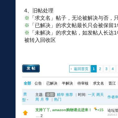
4、旧帖处理
※
「求文名」帖子，无论被解决与否，只
※
「已解决」的求文帖最长只会被保留1
※
「未解决」的求文帖，如发帖人长达1
被转入回收区
发帖
返回首页
1
2
3
4
全部
公告
已解决
半解決
待审核
求文名
晋江
类
主题:
全部
精华
推荐
|
时间:
一天
两天
作者/
周
月
季
|
热门
型
支持丫丫, amazon购物请点进来！
+15
论坛
...
2
2025-6-2