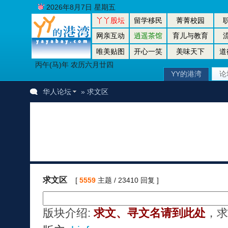
2026年8月7日 星期五
丫丫股坛
留学移民
菁菁校园
网亲互动
逍遥茶馆
育儿与教育
唯美贴图
开心一笑
美味天下
道
丙午(马)年 农历六月廿四
YY的港湾
论
华人论坛
» 求文区
求文区
[
5559
主题 / 23410 回复 ]
版块介绍:
求文、寻文名请到此处
，求