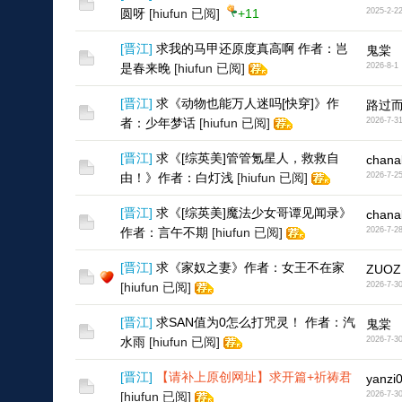
圆呀
[hiufun 已阅]
+11
2025-2-2
[
晋江
]
求我的马甲还原度真高啊 作者：岂
鬼棠
是春来晚
[hiufun 已阅]
2026-8-1
[
晋江
]
求《动物也能万人迷吗[快穿]》作
路过而
者：少年梦话
[hiufun 已阅]
2026-7-3
[
晋江
]
求《[综英美]管管氪星人，救救自
chana
由！》作者：白灯浅
[hiufun 已阅]
2026-7-2
[
晋江
]
求《[综英美]魔法少女哥谭见闻录》
chana
作者：言午不期
[hiufun 已阅]
2026-7-2
[
晋江
]
求《家奴之妻》作者：女王不在家
ZUOZ
[hiufun 已阅]
2026-7-3
[
晋江
]
求SAN值为0怎么打咒灵！ 作者：汽
鬼棠
水雨
[hiufun 已阅]
2026-7-3
[
晋江
]
【请补上原创网址】求开篇+祈祷君
yanzi
[hiufun 已阅]
2026-7-3