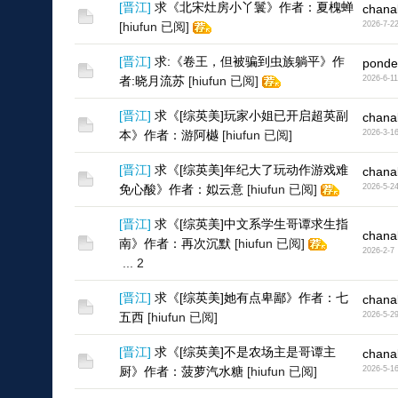
[
晋江
]
求《北宋灶房小丫鬟》作者：夏槐蝉
chana
[hiufun 已阅]
2026-7-2
[
晋江
]
求:《卷王，但被骗到虫族躺平》作
ponde
者:晓月流苏
[hiufun 已阅]
2026-6-11
[
晋江
]
求《[综英美]玩家小姐已开启超英副
chana
本》作者：游阿樾
[hiufun 已阅]
2026-3-1
[
晋江
]
求《[综英美]年纪大了玩动作游戏难
chana
免心酸》作者：姒云意
[hiufun 已阅]
2026-5-2
[
晋江
]
求《[综英美]中文系学生哥谭求生指
chana
南》作者：再次沉默
[hiufun 已阅]
2026-2-7
...
2
[
晋江
]
求《[综英美]她有点卑鄙》作者：七
chana
五西
[hiufun 已阅]
2026-5-2
[
晋江
]
求《[综英美]不是农场主是哥谭主
chana
厨》作者：菠萝汽水糖
[hiufun 已阅]
2026-5-1