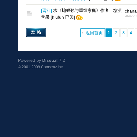
[
晋江
]
求《蝙蝠孙与重组家庭》作者：糖渍
chana
苹果
[hiufun 已阅]
2026-5-11
发帖
返回首页
1
2
3
4
Powered by
Discuz!
7.2
© 2001-2009
Comsenz Inc.