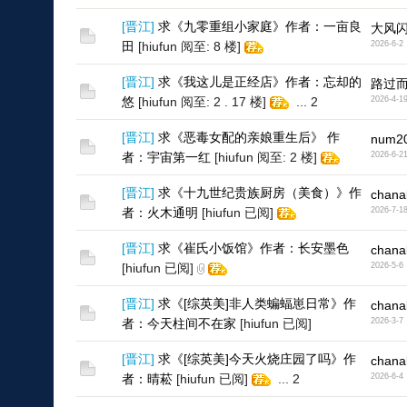
[
晋江
]
求《九零重组小家庭》作者：一亩良
大风
田
[hiufun 阅至: 8 楼]
2026-6-2
[
晋江
]
求《我这儿是正经店》作者：忘却的
路过而
悠
[hiufun 阅至: 2 . 17 楼]
...
2
2026-4-1
[
晋江
]
求《恶毒女配的亲娘重生后》 作
num2
者：宇宙第一红
[hiufun 阅至: 2 楼]
2026-6-2
[
晋江
]
求《十九世纪贵族厨房（美食）》作
chana
者：火木通明
[hiufun 已阅]
2026-7-1
[
晋江
]
求《崔氏小饭馆》作者：长安墨色
chana
[hiufun 已阅]
2026-5-6
[
晋江
]
求《[综英美]非人类蝙蝠崽日常》作
chana
者：今天柱间不在家
[hiufun 已阅]
2026-3-7
[
晋江
]
求《[综英美]今天火烧庄园了吗》作
chana
者：晴菘
[hiufun 已阅]
...
2
2026-6-4