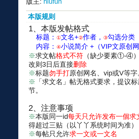
版主:
hiufun
本版规则
1、本版发帖格式
标题：
文名+
作者，
勾选分类
①
②
③
内容：
小说简介 +（VIP文原创
④
※
求文帖
格式不符
（缺少要素①-④
改则3日后直接
删除
※
标题
勿手打
原创网名、vip或V等字
※
「求文名」帖无格式要求，提议标
节。
2、注意事项
※
本版同一id
每天只允许发布一個求
得超过三贴（以丫丫系统时间为准）
※
每帖只允许
求一文或一文名