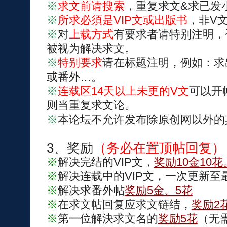
※
求文前请搜索
，重复求文&求已发
※
所求必須是VIP文或出版书
，非V
※
对
上载方式
有要求者请特别注明，
被视为解决求文。
※
特别要求
请在标题注明，例如：求
或番外…。
※
连载区14天以上未更的V文
可以开
则当重复求文论。
※
本论坛不允许发布除原创网以外的
3、奖励
（务必在置顶帖回复）
※
解决完结的VIP文，
奖励10金10花
※
解决连载中的VIP文，一次更新至
※
解决求番外帖
奖励5金、5花
※
在求文帖回复应求文链结，
奖励2
※
第一位解決求文名的
奖励5花
（无