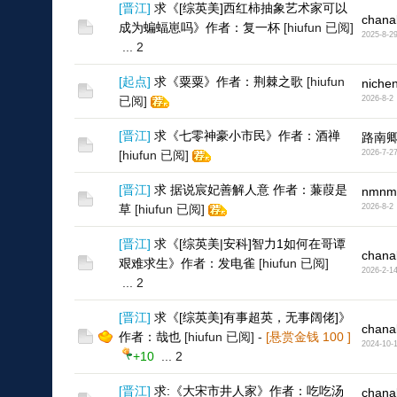
[
晋江
]
求《[综英美]西红柿抽象艺术家可以
chana
成为蝙蝠崽吗》作者：复一杯
[hiufun 已阅]
2025-8-2
...
2
[
起点
]
求《粟粟》作者：荆棘之歌
[hiufun
niche
已阅]
2026-8-2
[
晋江
]
求《七零神豪小市民》作者：酒禅
路南
[hiufun 已阅]
2026-7-2
[
晋江
]
求 据说宸妃善解人意 作者：蒹葭是
nmnm
草
[hiufun 已阅]
2026-8-2
[
晋江
]
求《[综英美|安科]智力1如何在哥谭
chana
艰难求生》作者：发电雀
[hiufun 已阅]
2026-2-1
...
2
[
晋江
]
求《[综英美]有事超英，无事阔佬]》
chana
作者：哉也
[hiufun 已阅]
-
[悬赏金钱
100
]
2024-10-
+10
...
2
[
晋江
]
求:《大宋市井人家》作者：吃吃汤
chana