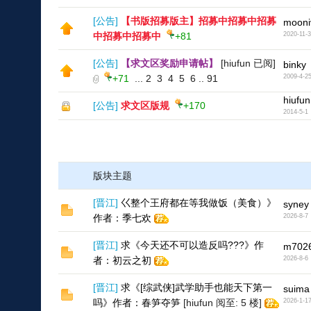
[
公告
]
【书版招募版主】招募中招募中招募
mooni
中招募中招募中
+81
2020-11-
[
公告
]
【求文区奖励申请帖】
[hiufun 已阅]
binky
+71
...
2
3
4
5
6
..
91
2009-4-2
hiufun
[
公告
]
求文区版规
+170
2014-5-1
版块主题
[
晋江
]
巜整个王府都在等我做饭（美食）》
syney
作者：季七欢
2026-8-7
[
晋江
]
求《今天还不可以造反吗???》作
m702
者：初云之初
2026-8-6
[
晋江
]
求《[综武侠]武学助手也能天下第一
suima
吗》作者：春笋夺笋
[hiufun 阅至: 5 楼]
2026-1-1