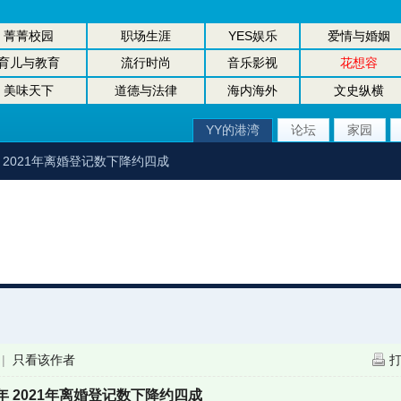
菁菁校园
职场生涯
YES娱乐
爱情与婚姻
育儿与教育
流行时尚
音乐影视
花想容
美味天下
道德与法律
海内海外
文史纵横
YY的港湾
论坛
家园
 2021年离婚登记数下降约四成
|
只看该作者
 2021年离婚登记数下降约四成