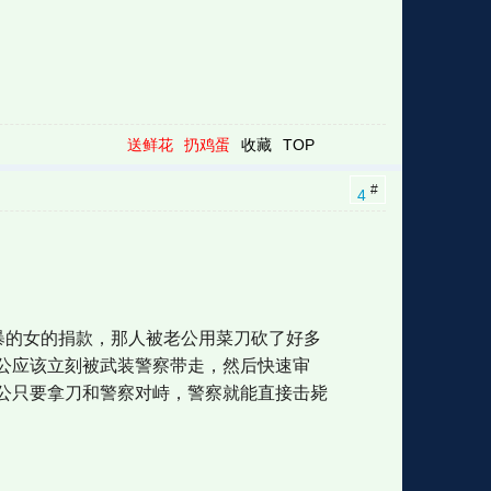
送鲜花
扔鸡蛋
收藏
TOP
#
4
暴的女的捐款，那人被老公用菜刀砍了好多
公应该立刻被武装警察带走，然后快速审
公只要拿刀和警察对峙，警察就能直接击毙