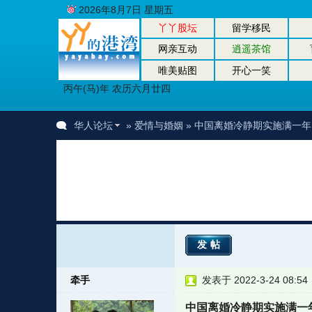
2026年8月7日 星期五
丫丫股坛
留学移民
网亲互动
逍遥茶馆
唯美贴图
开心一笑
丙午(马)年 农历六月廿四
华人论坛
»
爱情与婚姻
» 中国离婚冷静期实施满一年
发帖
牵手
发表于 2022-3-24 08:54
中国离婚冷静期实施满一年