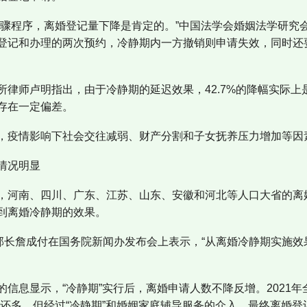
步骤程序，离婚登记量下降是肯定的。”中国法学会婚姻法学研究
登记和办理的两次预约，冷静期内一方撤销则申请失效，同时还
律师卢明指出，由于冷静期的延迟效果，42.7%的降幅实际上是用2
存在一定偏差。
，疫情影响下社会交往减弱、财产分割和子女抚养压力增加等因
情况明显
，河南、四川、广东、江苏、山东、安徽和河北等人口大省的离
到离婚冷静期的效果。
副部长詹成付在国务院新闻办发布会上表示，“从离婚冷静期实施
信息显示，“冷静期”实行后，离婚申请人数不降反增。2021年全
还多。但经过“冷静期”和婚姻家庭辅导服务的介入，最终离婚登