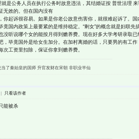
法理就是公务人员在执行公务时故意违法，其结婚证按 普世法理 
证无效的。但在国内没有
，你起诉很容易。如果是你老公故意伤害你，就很难起诉了。国
毕竟国内政策上最要紧的是维持稳定。“剩女”的概念就是妇联先
也没听说哪个女的能按月得到赡养费。现在好多大学考研录取已
吧，毕竟国外是给女生加分。在加村离婚的话，只要男的有工作
每次工资里扣除，保证你拿到赡养费。
统当了秦始皇的国师 升官发财在宋朝 非职业半仙
|
只看该作者
只能被杀