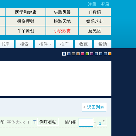
注册
登录
医学和健康
头脑风暴
IT数码
投资理财
旅游天地
娱乐八卦
丫丫原创
小说欣赏
意见区
书库
搜索
插件
推广
收藏
帮助
默
b
g
b
p
g
p
股
放
股
手
认
l
r
r
i
r
u
坛
大
坛
机
返回列表
倒序看帖
打印
字体大小:
跳转到
»
#
1
风
u
a
o
n
e
r
风
镜
办
版