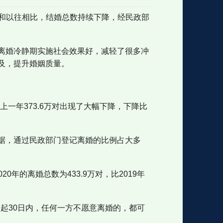
。和以往相比，结婚总数持续下降，经民政部
格
e
y
w
k
e
p
格
版
公
离婚冷静期实施社会效果好，减轻了很多冲
及，提升婚姻质量。
n
n
l
室
上一年373.6万对出现了大幅下降，下降比
e
版
据，通过民政部门登记离婚的比例占大多
0年的离婚总数为433.9万对，比2019年
日起30日内，任何一方不愿意离婚的，都可