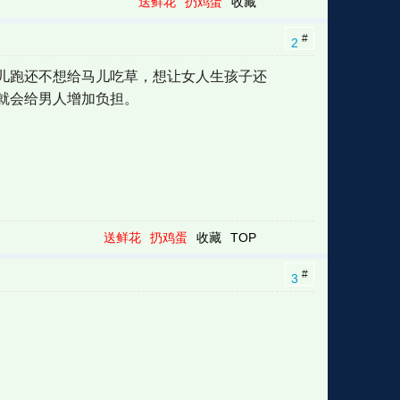
送鲜花
扔鸡蛋
收藏
#
2
儿跑还不想给马儿吃草，想让女人生孩子还
就会给男人增加负担。
送鲜花
扔鸡蛋
收藏
TOP
#
3