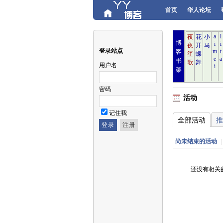
首页
华人论坛
博
登录站点
客
书
用户名
架
密码
活动
记住我
全部活动
推
尚未结束的活动
|
还没有相关