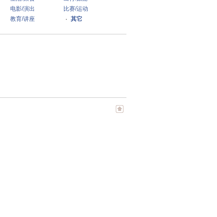
电影/演出
比赛/运动
教育/讲座
其它