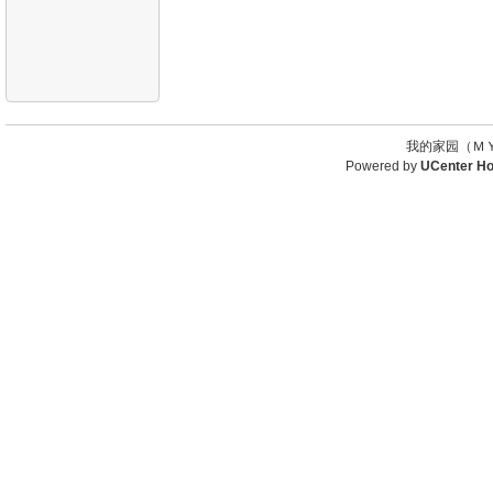
我的家园（ＭＹ
Powered by
UCenter H