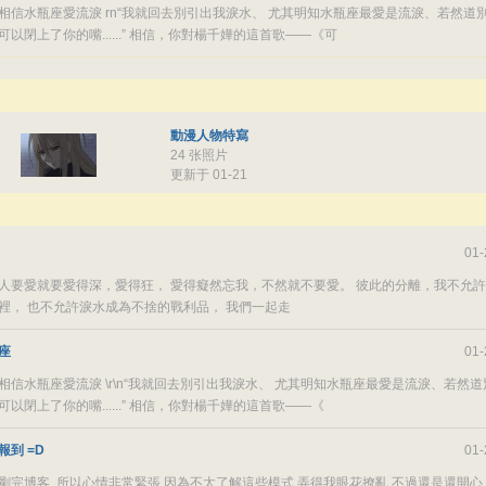
相信水瓶座愛流淚 rn“我就回去別引出我淚水、 尤其明知水瓶座最愛是流淚、若然道
可以閉上了你的嘴......” 相信，你對楊千嬅的這首歌——《可
動漫人物特寫
24 张照片
更新于 01-21
01-
人要愛就要愛得深，愛得狂， 愛得癡然忘我，不然就不要愛。 彼此的分離，我不允
裡， 也不允許淚水成為不捨的戰利品， 我們一起走
座
01-
相信水瓶座愛流淚 \r\n“我就回去別引出我淚水、 尤其明知水瓶座最愛是流淚、若然
可以閉上了你的嘴......” 相信，你對楊千嬅的這首歌——《
報到 =D
01-
剛完博客 所以心情非常緊張 因為不太了解這些模式 弄得我眼花撩亂 不過還是還開心