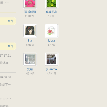
別是下一
雨后斜阳
移动的心
11月27日
8月5日
全部
lita
Libra
5月9日
5月7日
全部
27 17:21
許淚水在
安桥
yuanmo
3月23日
3月17日
26 06:36
道別是下一
21 01:37
 能成為