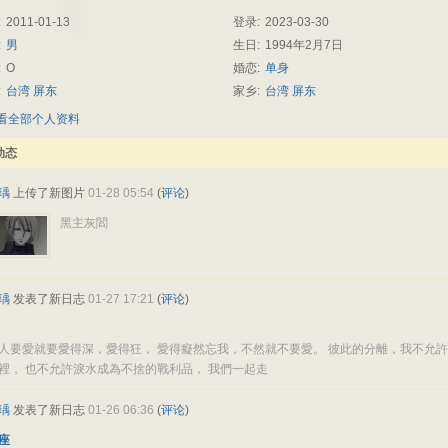
:
2011-01-13
登录:
2023-03-30
:
男
生日:
1994年2月7日
:
O
婚恋:
单身
:
台湾
屏东
家乡:
台湾
屏东
查看全部个人资料
动态
瑀
上传了新图片
01-28 05:54
(
评论
)
黑主灰閻
瑀
发表了新日志
01-27 17:21
(
评论
)
人要愛就要愛得深，愛得狂， 愛得癡然忘我，不然就不要愛。 彼此的分離，我不允
裡， 也不允許淚水成為不捨的戰利品， 我們一起走
瑀
发表了新日志
01-26 06:36
(
评论
)
座