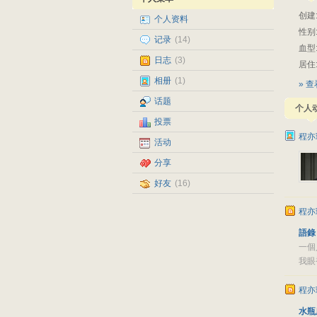
创建
个人资料
性别
记录
(14)
血型
日志
(3)
居住
相册
(1)
» 
话题
个人
投票
程亦
活动
分享
好友
(16)
程亦
語錄
一個
我眼
程亦
水瓶