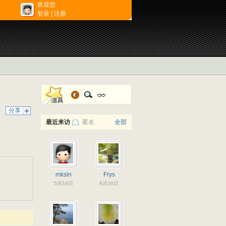
欢迎您
登录
|
注册
分享
最近来访
匿名
全部
mksln
Frys
5月16日
8月26日