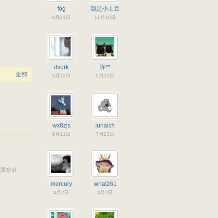
fog
我是小土豆
8月21日
11月10日
dvork
许**
全部
9月12日
9月12日
wx8zjs
lunaich
9月11日
7月23日
許淚水在
mercury
what261
4月2日
4月2日