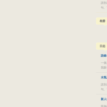
請別
句、
相册
日志
語錄
一個
我眼
水瓶
請別
句、
新人
因為