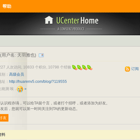
帮助
(用户名: 天羽雅也)
227 人次访问, 10833 个积分, 10798 个经验
订阅
组别：
高级会员
地址：
http://huarenv5.com/blog/?119555
統測 唉 ..
»
您认识程亦瑀，可以给TA留个言，或者打个招呼，或者添加为好友。
友后，您就可以第一时间关注到TA的更新动态。
好友
资料