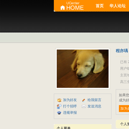
首页
华人论坛
程亦瑀
已有 
用户
主页
高三生
如果
加为好友
给我留言
成为好
打个招呼
发送消息
加为
违规举报
个人
个人菜单