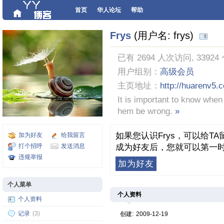
首页
华人论坛
帮助
Frys
(用户名: frys)
已有 2694 人次访问, 33924
用户组别：
高级会员
主页地址：
http://huarenv5.
It is important to know when 
hem be wrong.
»
如果您认识Frys，可以给
加为好友
给我留言
打个招呼
发送消息
成为好友后，您就可以第一时
违规举报
加为好友
个人菜单
个人资料
个人资料
记录
(3)
创建:
2009-12-19