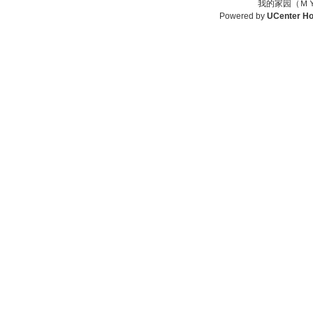
我的家园（ＭＹ
Powered by
UCenter H