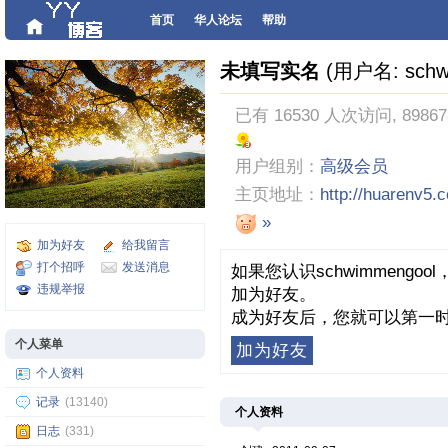
首页
华人论坛
帮助
未填写实名
(用户名: schw
已有 16530 人次访问, 8986
用户组别：
高级会员
主页地址：
http://huarenv5.
»
加为好友
给我留言
打个招呼
发送消息
如果您认识schwimmeng
违规举报
加为好友。
成为好友后，您就可以第一时
个人菜单
加为好友
个人资料
记录
(13140)
个人资料
日志
(331)