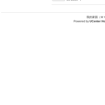
我的家园（ＭＹ
Powered by
UCenter H