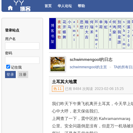
首页
华人论坛
帮助
博
登录站点
客
书
用户名
架
密码
schwimmengool的日志
schwimmengool的主页
»
TA的所有日
记住我
土耳其大地震
热
11
已有 8484 次阅读
2023-02-06 15:25
我们昨天下午乘飞机离开土耳其，今天早上
心中大呼，老天保佑我们。
上网查了一下，震中区的 Kahramanmaraş
公里。安全问题倒是没有，但是万一机场被