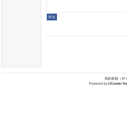
我的家园（ＭＹ
Powered by
UCenter H