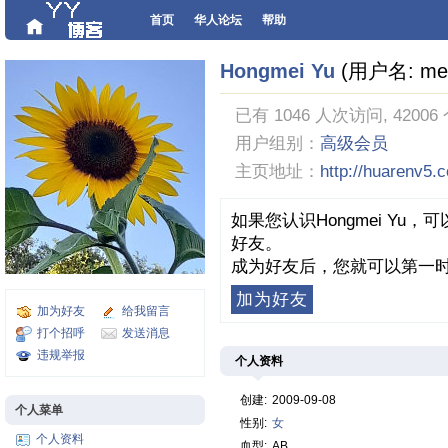
首页
华人论坛
帮助
Hongmei Yu
(用户名: mer
已有 1046 人次访问, 42006
用户组别：
高级会员
主页地址：
http://huarenv5.
如果您认识Hongmei Yu
好友。
成为好友后，您就可以第一时
加为好友
加为好友
给我留言
打个招呼
发送消息
违规举报
个人资料
创建:
2009-09-08
个人菜单
性别:
女
个人资料
血型:
AB