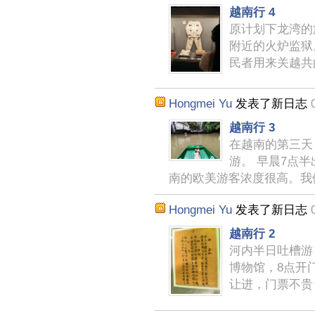
越南行 4
原计划下龙湾的
附近的火炉监狱
民者用来关越共
Hongmei Yu
发表了新日志
越南行 3
在越南的第三天
游。 早晨7点
南的欧美游客浓度很高。我
Hongmei Yu
发表了新日志
越南行 2
河内半日吐槽游
博物馆，8点开
让进，门票不贵