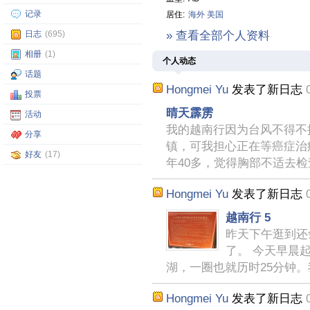
记录
居住:
海外
美国
日志
(695)
» 查看全部个人资料
相册
(1)
个人动态
话题
Hongmei Yu
发表了新日志
投票
晴天霹雳
活动
我的越南行因为台风不得不
分享
镇，可我担心正在等癌症治
好友
(17)
年40多，觉得胸部不适去检
Hongmei Yu
发表了新日志
越南行 5
昨天下午逛到还
了。 今天早晨
湖，一圈也就历时25分钟
Hongmei Yu
发表了新日志