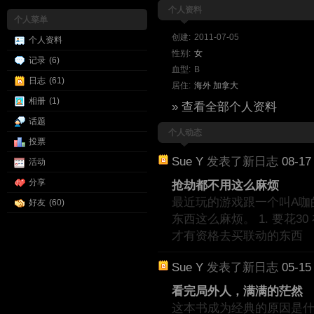
个人资料
个人菜单
创建:
2011-07-05
个人资料
性别:
女
记录
(6)
血型:
B
日志
(61)
居住:
海外
加拿大
相册
(1)
» 查看全部个人资料
话题
个人动态
投票
Sue Y
发表了新日志
08-17
活动
分享
抢劫都不用这么麻烦
最近玩的游戏跟一个叫A咖
好友
(60)
东西这么麻烦。 1. 要花30
才有资格去买联动的东西
Sue Y
发表了新日志
05-15
看完局外人，满满的茫然
这本书成为经典的原因是什