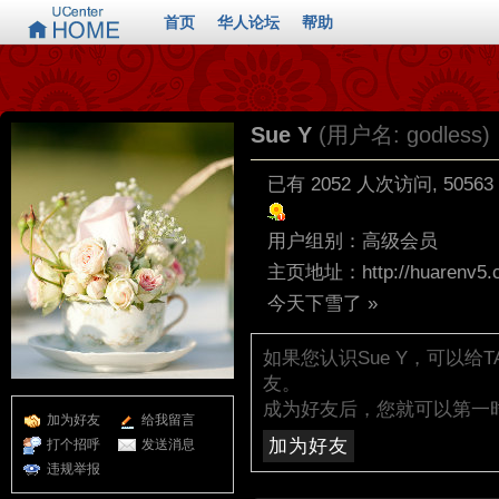
首页
华人论坛
帮助
Sue Y
(用户名: godless)
已有 2052 人次访问, 5056
用户组别：
高级会员
主页地址：
http://huarenv5
今天下雪了
»
如果您认识Sue Y，可以
友。
成为好友后，您就可以第一
加为好友
给我留言
加为好友
打个招呼
发送消息
违规举报