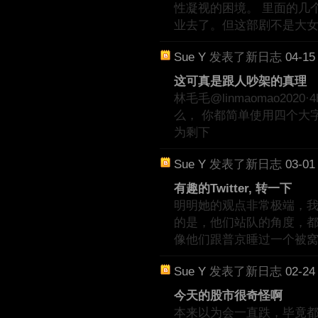
性凝视的困境。 里面的几
业去了。但这部剧不是大
Sue Y
发表了新日志
04-15
这可真是跟人吵架的真理
林毛毛@linmaomao20
么， 你都简单使用四个大字
为剩下
Sue Y
发表了新日志
03-01
有趣的Twitter, 转一下
明明她的观点非常极端，我却
的是，他们站队的角度，
像他们跟普京睡过一个被
Sue Y
发表了新日志
02-24
今天的股市很奇怪啊
本来以为会一直跌，毕竟