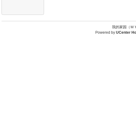
我的家园（ＭＹ
Powered by
UCenter H