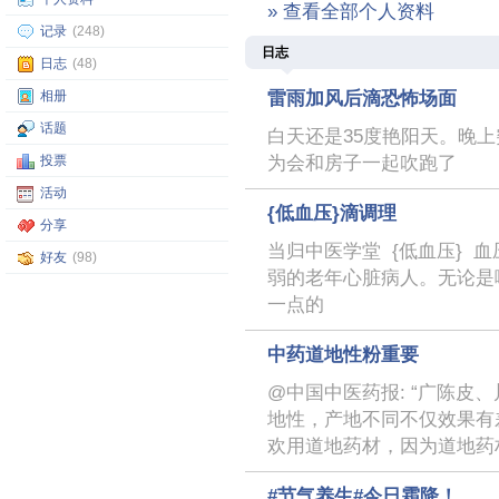
» 查看全部个人资料
记录
(248)
日志
日志
(48)
相册
雷雨加风后滴恐怖场面
话题
白天还是35度艳阳天。晚
投票
为会和房子一起吹跑了
活动
{低血压}滴调理
分享
当归中医学堂 {低血压} 
好友
(98)
弱的老年心脏病人。无论是
一点的
中药道地性粉重要
@中国中医药报: “广陈皮
地性，产地不同不仅效果有
欢用道地药材，因为道地药
#节气养生#今日霜降！