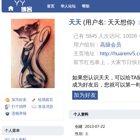
首页
华人论坛
帮助
天天
(用户名: 天天想你)
已有 5845 人次访问, 10028
用户组别：
高级会员
主页地址：
http://huarenv5.
双节红包奉上，大家节日快
如果您认识天天，可以给TA
成为好友后，您就可以第一时
加为好友
加为好友
给我留言
打个招呼
发送消息
违规举报
个人资料
创建:
2013-07-22
个人菜单
性别:
女
个人资料