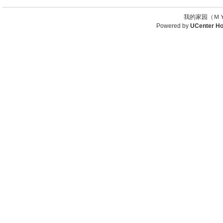
我的家园（ＭＹ
Powered by
UCenter H