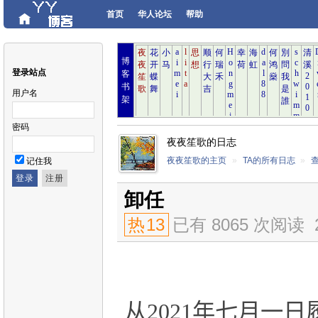
首页
华人论坛
帮助
博
登录站点
客
书
用户名
架
密码
夜夜笙歌的日志
夜夜笙歌的主页
»
TA的所有日志
»
记住我
卸任
热
13
已有 8065 次阅读
从
2021
年七月一日