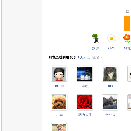
12
路过
鸡蛋
鲜花
刚表态过的朋友 (
13 人
)
匿名卡
mksln
丰凯
lita
小马
感悟人生
张豆豆