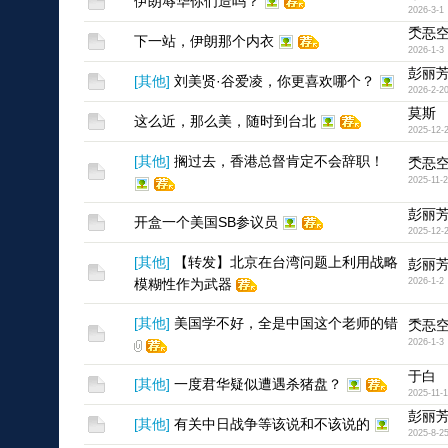
伊朗辱华你们造吗？
2026-3-1
秂忢
下一站，伊朗那个内衣
2026-1-3
彭丽
[
其他
]
刘美贤·谷爱凌，你更喜欢哪个？
2026-2-2
莫斯
这么近，那么美，随时到台北
2025-12-
[
其他
]
搁过去，香港总督肯定不会辞职！
秂忢
2025-11-
彭丽
开盒一个美国SB参议员
2025-12-
[
其他
]
【转发】北京在台湾问题上利用战略
彭丽
模糊性作为武器
2026-1-2
[
其他
]
美国学不好，全是中国这个老师的错
秂忢
2026-1-3
于白
[
其他
]
一度君华疑似遭遇杀猪盘？
2025-11-
彭丽
[
其他
]
有关中日战争等该说和不该说的
2025-8-2