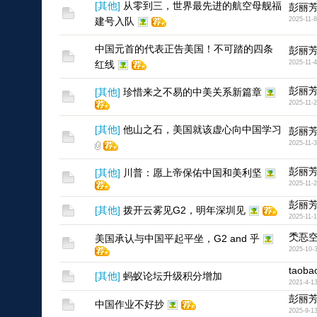
[
其他
]
从零到三，世界最先进的航空母舰福
彭丽
建号入队
2025-11-8
中国元首的代表正告美国！不可踏的四条
彭丽
红线
2025-11-4
彭丽
[
其他
]
珍惜来之不易的中美关系新篇章
2025-11-2
[
其他
]
他山之石，美国就该虚心向中国学习
彭丽
2025-11-3
彭丽
[
其他
]
川普：愿上帝保佑中国和美利坚
2025-11-2
彭丽
[
其他
]
拨开云雾见G2，明年深圳见
2025-11-1
秂忢
美国承认与中国平起平坐，G2 and 乎
2025-10-
taoba
[
其他
]
蚂蚁论坛升级积分增加
2021-4-1
彭丽
中国作业不好抄
2025-9-1