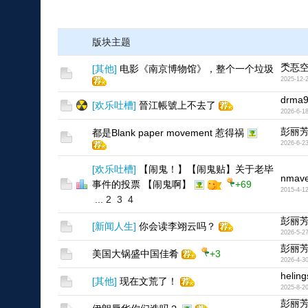
版块主题
秂忢
[
其他
]
电影《南京博物馆》，整个一个垃圾
2025-12-
drma
[
欢乐吐槽
]
晉江帳號上不去了
2026-6-1
彭丽
都是Blank paper movement 惹得祸
2026-6-2
[
欢乐吐槽
]
【闹鬼！】【闹鬼贴】关于老毕
nmave
事件的投票 【闹鬼啊】
+69
2015-4-1
...
2
3
4
彭丽
[
新闻人生
]
你会读李翊云吗？
2026-5-2
彭丽
美国大锅盛中国佳肴
+3
2026-4-3
heling
[
其他
]
现在文荒了！
2025-8-2
彭丽