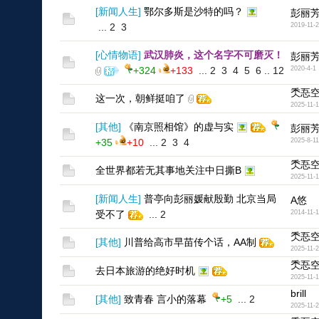
[
新闻人生
]
鄂尔多斯是沙特的吗？
彭丽
...
2
3
2019-11-
[
心情物语
]
武汉肺炎，这个名字不可磨灭！
彭丽
+324
+133
...
2
3
4
5
6
..
12
2020-4-1
秂忢
这一次，朝鲜挺咱了
2025-11-
[
其他
]
《南京照相馆》的虚与实
彭丽
+35
+10
...
2
3
4
2025-8-11
秂忢
全世界都若无其事地关注中日撕B
2025-11-
[
新闻人生
]
普亭向彭丽媛献殷勤 北京当局
A悠
受不了
...
2
2014-11-1
秂忢
[
其他
]
川普给高市早苗传个话，AA制
2025-11-
秂忢
去日本旅游的绝好时机
2025-11-
brill
[
其他
]
致青春 言小的落幕
+5
...
2
2025-11-