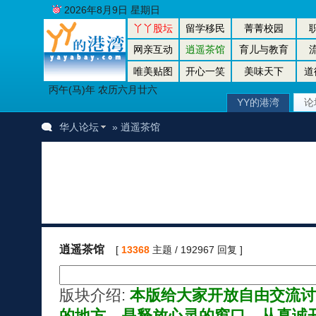
2026年8月9日 星期日
丫丫股坛
留学移民
菁菁校园
网亲互动
逍遥茶馆
育儿与教育
唯美贴图
开心一笑
美味天下
道
丙午(马)年 农历六月廿六
YY的港湾
论
华人论坛
» 逍遥茶馆
逍遥茶馆
[
13368
主题 / 192967 回复 ]
版块介绍:
本版给大家开放自由交流讨
的地方。是释放心灵的窗口，从真诚