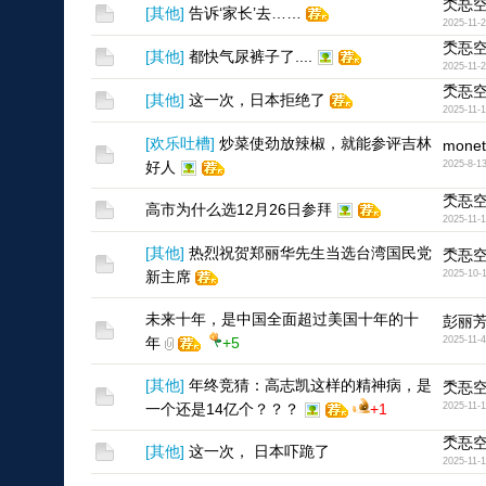
秂忢
[
其他
]
告诉‘家长’去……
2025-11-
秂忢
[
其他
]
都快气尿裤子了....
2025-11-
秂忢
[
其他
]
这一次，日本拒绝了
2025-11-
[
欢乐吐槽
]
炒菜使劲放辣椒，就能参评吉林
mone
好人
2025-8-1
秂忢
高市为什么选12月26日参拜
2025-11-
[
其他
]
热烈祝贺郑丽华先生当选台湾国民党
秂忢
新主席
2025-10-
未来十年，是中国全面超过美国十年的十
彭丽
年
+5
2025-11-4
[
其他
]
年终竞猜：高志凯这样的精神病，是
秂忢
一个还是14亿个？？？
+1
2025-11-1
秂忢
[
其他
]
这一次， 日本吓跪了
2025-11-