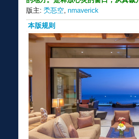
版主:
秂忢空
,
nmaverick
本版规则