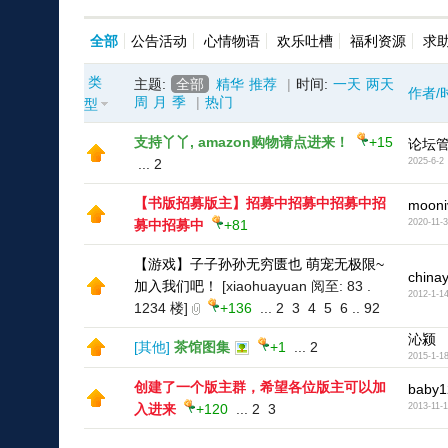
全部
公告活动
心情物语
欢乐吐槽
福利资源
求
类
主题:
全部
精华
推荐
|
时间:
一天
两天
作者/
周
月
季
|
热门
型
支持丫丫, amazon购物请点进来！
+15
论坛
...
2
2025-6-2
【书版招募版主】招募中招募中招募中招
mooni
募中招募中
+81
2020-11-
【游戏】子子孙孙无穷匮也 萌宠无极限~
china
加入我们吧！
[xiaohuayuan 阅至: 83 .
2012-1-1
1234 楼]
+136
...
2
3
4
5
6
..
92
沁颍
[
其他
]
茶馆图集
+1
...
2
2015-1-1
创建了一个版主群，希望各位版主可以加
baby1
入进来
+120
...
2
3
2013-11-