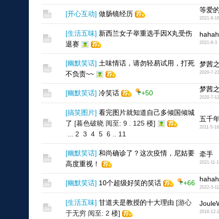
等爱
[
开心互动
]
做肠镜经历
2021-9-1
[
生活五味
]
新西兰女子举重选手因X丸受伤
hahah
退赛
2021-8-3
[
幽默笑话
]
土味情话，请勿轻易试用，打死
梦茜
不负责~~
2020-7-2
梦茜
[
幽默笑话
]
冷笑话
+50
2020-7-1
[
搞笑图片
]
看完图片就知道自己多倾国倾城
五千年
了
[暮色破晓 阅至: 9 . 125 楼]
2011-5-16
...
2
3
4
5
6
..
11
[
幽默笑话
]
和尚确诊了？这次疫情，尼姑要
牵手
高度重视！
2021-11-
hahah
[
幽默笑话
]
10个超级好笑的笑话
+66
2022-3-11
[
生活五味
]
甘道夫是教授的十大理由
[游心
Joule
于无穷 阅至: 2 楼]
2016-12-