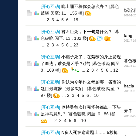
[
开心互动
]
晚上睡不着你会怎么办？
[暮色
饭渐
破晓 阅至: 11 . 155 楼]
2010-1-2
...
2
3
4
5
6
..
19
[
开心互动
]
君叫臣死，下一句是什么？
[暮
fang
色破晓 阅至: 13 . 182 楼]
2011-7-19
...
2
3
4
5
6
..
23
[
开心互动
]
小燕子死了，在紫薇的身上发现
暮色
了血迹，谁会是凶手？(转)
[暮色破晓 阅至:
2011-8-11
8 . 109 楼]
+1
...
2
3
4
5
6
..
12
[
开心互动
]
你认为今年作文考题哪一省市的
hacia
题目最坑爹（最多3项）
[暮色破晓 阅至: 7 .
2011-6-9
97 楼]
...
2
3
4
5
6
..
10
[
开心互动
]
奥特曼每次打完怪兽都点一下头
梦子
是神马意思？
[暮色破晓 阅至: 6 . 86 楼]
2011-2-25
...
2
3
4
5
6
..
10
[
开心互动
]
N多人死在这道题上……5秒抢