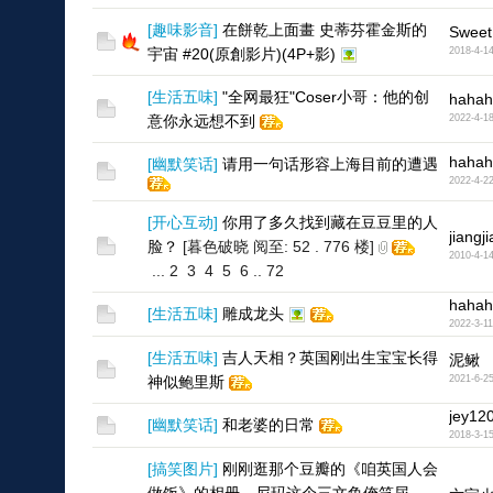
[
趣味影音
]
在餅乾上面畫 史蒂芬霍金斯的
Sweet
宇宙 #20(原創影片)(4P+影)
2018-4-1
[
生活五味
]
"全网最狂"Coser小哥：他的创
hahah
意你永远想不到
2022-4-1
hahah
[
幽默笑话
]
请用一句话形容上海目前的遭遇
2022-4-2
[
开心互动
]
你用了多久找到藏在豆豆里的人
jiangj
脸？
[暮色破晓 阅至: 52 . 776 楼]
2010-4-1
...
2
3
4
5
6
..
72
hahah
[
生活五味
]
雕成龙头
2022-3-11
[
生活五味
]
吉人天相？英国刚出生宝宝长得
泥鳅
神似鲍里斯
2021-6-2
jey12
[
幽默笑话
]
和老婆的日常
2018-3-1
[
搞笑图片
]
刚刚逛那个豆瓣的《咱英国人会