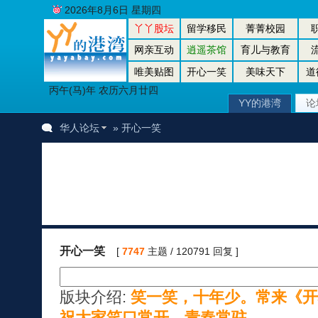
2026年8月6日 星期四
丫丫股坛
留学移民
菁菁校园
网亲互动
逍遥茶馆
育儿与教育
唯美贴图
开心一笑
美味天下
道
丙午(马)年 农历六月廿四
YY的港湾
论
华人论坛
» 开心一笑
开心一笑
[
7747
主题 / 120791 回复 ]
版块介绍:
笑一笑，十年少。常来《开
祝大家笑口常开，青春常驻