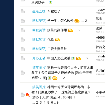
真实故事…
2017-7-3
happy
[
生活五味
]
车被劫了
2019-8-1
苏来
[
幽默笑话
]
学一学，怎么砍价
...
2
2020-7-2
泥鳅
[
幽默笑话
]
疫苗的副作用
...
2
2021-5-5
k6696
[
幽默笑话
]
化妆
2019-3-1
梦茜
[
幽默笑话
]
二货夫妻日常
2020-7-2
hahah
[
开心互动
]
中国人怎么说话
...
2
2022-3-4
[
搞笑图片
]
家长一天表情包大全，简直太形
八月
象了！各位请对号入座哈哈哈
[游心于无穷
2018-3-3
阅至: 7 楼]
...
2
[
搞笑图片
]
神图!!!!今天全球网民都为一条
裙子的颜色吵疯了!!! 这条裙是甚麽颜色？
小王
[游心于无穷 阅至: 4 . 60 楼]
2015-2-2
...
2
3
4
5
6
..
9