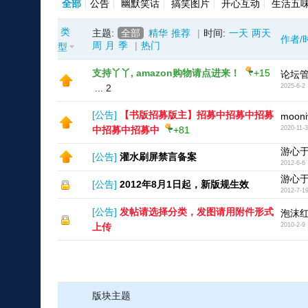
全部
公告
幽默笑话
搞笑图片
开心互动
生活五
类
主题:
全部
精华
推荐
|
时间:
一天
两天
作者/
周
月
季
|
热门
型
支持丫丫, amazon购物请点进来！
+15
论坛
...
2
2025-6-2
[
公告
]
【书版招募版主】招募中招募中招募
mooni
中招募中招募中
+81
2020-11-
游心
[
公告
]
灌水刷屏禁言备案
2012-6-6
游心
[
公告
]
2012年8月1日起，新版规生效
2012-7-1
[
公告
]
发帖请选择分类，发图请用附件形式
泡沫
上传
2010-2-9
版块主题