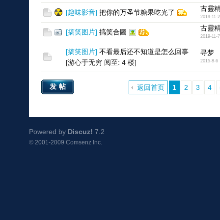
古靈
[
趣味影音
]
把你的万圣节糖果吃光了
2019-11-
古靈
[
搞笑图片
]
搞笑合圖
2019-11-7
[
搞笑图片
]
不看最后还不知道是怎么回事
寻梦
[游心于无穷 阅至: 4 楼]
2015-8-6
发帖
返回首页
1
2
3
4
Powered by
Discuz!
7.2
© 2001-2009
Comsenz Inc.