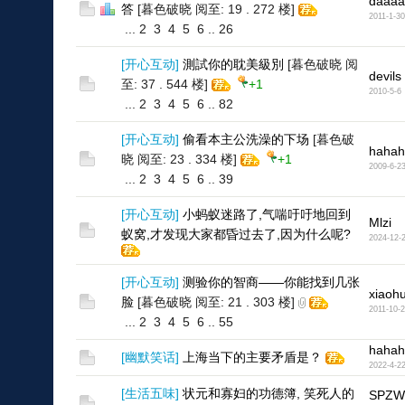
daaaa
答
[暮色破晓 阅至: 19 . 272 楼]
2011-1-30
...
2
3
4
5
6
..
26
[
开心互动
]
測試你的耽美級別
[暮色破晓 阅
devils
至: 37 . 544 楼]
+1
2010-5-6
...
2
3
4
5
6
..
82
[
开心互动
]
偷看本主公洗澡的下场
[暮色破
hahah
晓 阅至: 23 . 334 楼]
+1
2009-6-2
...
2
3
4
5
6
..
39
[
开心互动
]
小蚂蚁迷路了,气喘吁吁地回到
Mlzi
蚁窝,才发现大家都昏过去了,因为什么呢?
2024-12-
[
开心互动
]
测验你的智商——你能找到几张
xiaoh
脸
[暮色破晓 阅至: 21 . 303 楼]
2011-10-
...
2
3
4
5
6
..
55
hahah
[
幽默笑话
]
上海当下的主要矛盾是？
2022-4-2
[
生活五味
]
状元和寡妇的功德簿, 笑死人的
SPZW