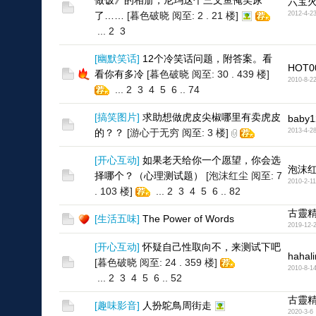
做饭》的相册，尼玛这个三文鱼俺笑尿
六宝
了……
[暮色破晓 阅至: 2 . 21 楼]
2012-4-2
...
2
3
[
幽默笑话
]
12个冷笑话问题，附答案。看
HOT0
看你有多冷
[暮色破晓 阅至: 30 . 439 楼]
2010-8-2
...
2
3
4
5
6
..
74
[
搞笑图片
]
求助想做虎皮尖椒哪里有卖虎皮
baby1
的？？
[游心于无穷 阅至: 3 楼]
2013-4-2
[
开心互动
]
如果老天给你一个愿望，你会选
泡沫
择哪个？（心理测试题）
[泡沫红尘 阅至: 7
2010-2-11
. 103 楼]
...
2
3
4
5
6
..
82
古靈
[
生活五味
]
The Power of Words
2019-12-
[
开心互动
]
怀疑自己性取向不，来测试下吧
hahal
[暮色破晓 阅至: 24 . 359 楼]
2010-8-1
...
2
3
4
5
6
..
52
古靈
[
趣味影音
]
人扮鴕鳥周街走
2020-3-6